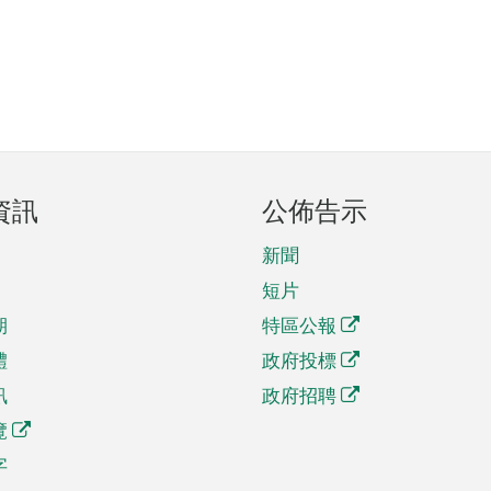
資訊
公佈告示
新聞
短片
期
特區公報
體
政府投標
訊
政府招聘
覽
字