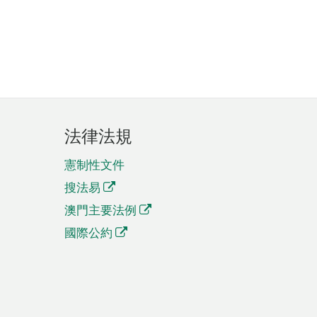
法律法規
憲制性文件
搜法易
澳門主要法例
國際公約