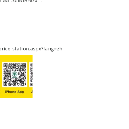
ice_station.aspx?lang=zh