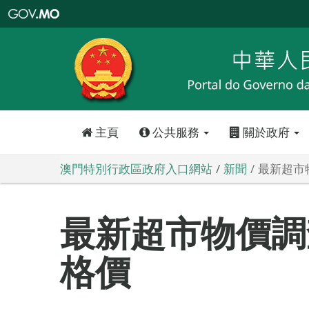
澳
門
特
別
行
政
區
政
府
入
口
網
站
主頁
公共服務
關於政府
澳門特別行政區政府入口網站
新聞
最新超市
最新超市物價調
格價