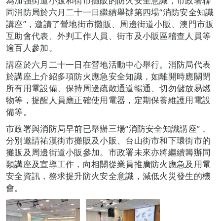
為加強街道小販和街市攤販的防火安全意識，市政署聯
同消防局於六月二十一日繼續舉辦第四場“消防安全知識
講座”，邀請了營地街市攤販、周邊街道小販、澳門市販
互助會代表、外判工作人員、街市及小販區稽查人員等
逾百人參加。
講座於六月二十一日在營地活動中心舉行。消防局代表
於講座上介紹多項防火應急安全知識，如離開時應關閉
所有用電設備、保持周邊疏散通道暢通、切勿儲放易燃
物等，提醒人員應正確使用電器，定期保養維護用電設
備等。
市政署與消防局早前已舉辦三場“消防安全知識講座”，
分別邀請祐漢街市攤販及小販、台山街市和下環街市的
攤販及周邊街道小販參加。市政署未來亦將繼續籌辦同
類講座及宣導工作，向相關從業員推廣防火應急及用電
安全資訊，務求提升防火安全意識，減低火災發生的機
會。