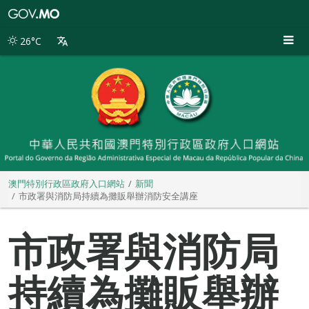
澳
門
特
26°C
別
行
政
區
政
府
入
口
網
站
澳門特別行政區政府入口網站
新聞
市政署與消防局持續為攤販舉辦消防安全講座
市政署與消防局
持續為攤販舉辦