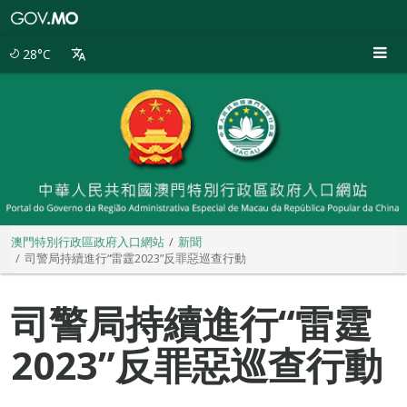
澳
門
特
28°C
別
行
政
區
政
府
入
口
網
站
澳門特別行政區政府入口網站
新聞
司警局持續進行“雷霆2023”反罪惡巡查行動
司警局持續進行“雷霆
2023”反罪惡巡查行動