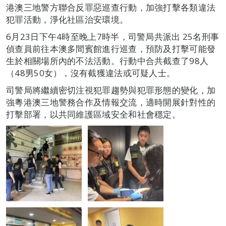
港澳三地警方聯合反罪惡巡查行動，加強打擊各類違法
犯罪活動，淨化社區治安環境。
6月23日下午4時至晚上7時半，司警局共派出 25名刑事
偵查員前往本澳多間賓館進行巡查，預防及打擊可能發
生於相關場所內的不法活動。行動中合共截查了98人
（48男50女），沒有截獲違法或可疑人士。
司警局將繼續密切注視犯罪趨勢與犯罪形態的變化，加
強粵港澳三地警務合作及情報交流，適時開展針對性的
打擊部署，以共同維護區域安全和社會穩定。