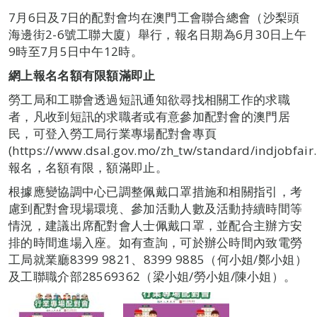
7月6日及7日的配對會均在澳門工會聯合總會（沙梨頭
海邊街2-6號工聯大廈）舉行，報名日期為6月30日上午
9時至7月5日中午12時。
網上報名名額有限額滿即止
勞工局和工聯會透過短訊通知欲尋找相關工作的求職
者，凡收到短訊的求職者或有意參加配對會的澳門居
民，可登入勞工局行業專場配對會專頁
(https://www.dsal.gov.mo/zh_tw/standard/indjobfair
報名，名額有限，額滿即止。
根據應變協調中心已調整佩戴口罩措施和相關指引，考
慮到配對會現場環境、參加活動人數及活動持續時間等
情況，建議出席配對會人士佩戴口罩，並配合主辦方安
排的時間進場入座。如有查詢，可於辦公時間內致電勞
工局就業廳8399 9821、8399 9885（何小姐/鄭小姐）
及工聯職介部28569362（梁小姐/勞小姐/陳小姐）。