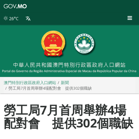
澳
門
特
26°C
別
行
政
區
政
府
入
口
網
站
澳門特別行政區政府入口網站
新聞
勞工局7月首周舉辦4場配對會 提供302個職缺
勞工局7月首周舉辦4場
配對會 提供302個職缺