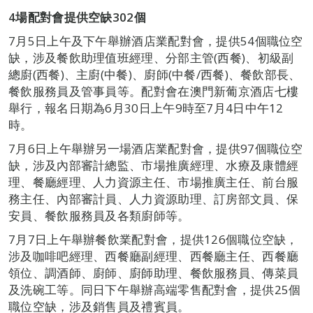
4
場配對會提供空缺
302
個
7月5日上午及下午舉辦酒店業配對會，提供54個職位空
缺，涉及餐飲助理值班經理、分部主管(西餐)、初級副
總廚(西餐)、主廚(中餐)、廚師(中餐/西餐)、餐飲部長、
餐飲服務員及管事員等。配對會在澳門新葡京酒店七樓
舉行，報名日期為6月30日上午9時至7月4日中午12
時。
7月6日上午舉辦另一場酒店業配對會，提供97個職位空
缺，涉及內部審計總監、市場推廣經理、水療及康體經
理、餐廳經理、人力資源主任、市場推廣主任、前台服
務主任、內部審計員、人力資源助理、訂房部文員、保
安員、餐飲服務員及各類廚師等。
7月7日上午舉辦餐飲業配對會，提供126個職位空缺，
涉及咖啡吧經理、西餐廳副經理、西餐廳主任、西餐廳
領位、調酒師、廚師、廚師助理、餐飲服務員、傳菜員
及洗碗工等。同日下午舉辦高端零售配對會，提供25個
職位空缺，涉及銷售員及禮賓員。