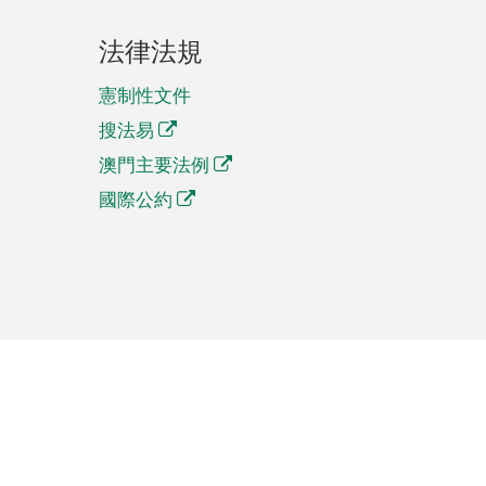
法律法規
憲制性文件
搜法易
澳門主要法例
國際公約