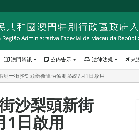
澳門資訊
公佈告示
法律法規
來
飛喇士街沙梨頭新街違泊偵測系統7月1日啟用
街沙梨頭新街
月1日啟用