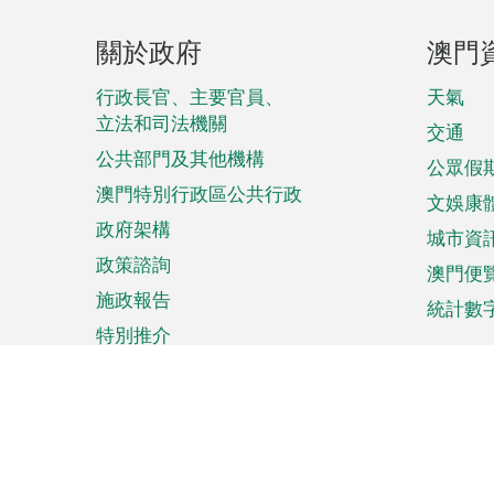
頁
關於政府
澳門
腳
菜
行政長官、主要官員、
天氣
立法和司法機關
單
交通
公共部門及其他機構
公眾假
澳門特別行政區公共行政
文娛康
政府架構
城市資
政策諮詢
澳門便
施政報告
統計數
特別推介
來澳旅遊
商務
計劃行程
貿易投
觀光
澳門經