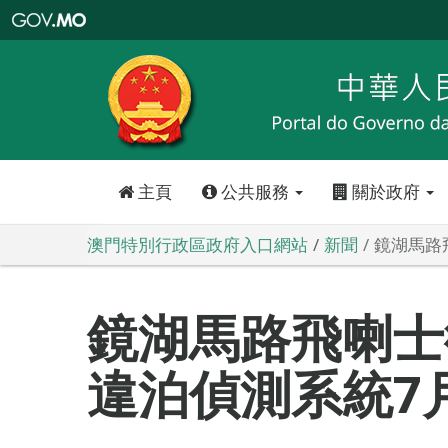
澳
門
特
別
行
政
區
政
府
入
口
網
站
主頁
公共服務
關於政府
澳門特別行政區政府入口網站
新聞
鏡湖馬路
鏡湖馬路飛喇士
違泊偵測系統7