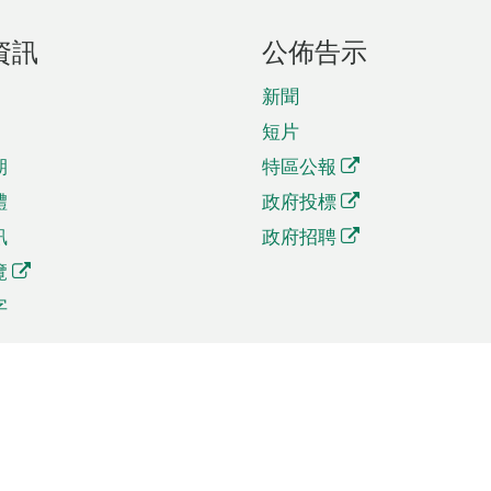
資訊
公佈告示
新聞
短片
期
特區公報
體
政府投標
訊
政府招聘
覽
字
及貿易
相關連結
資
手機應用程式目錄
貿會展
社交媒體目錄