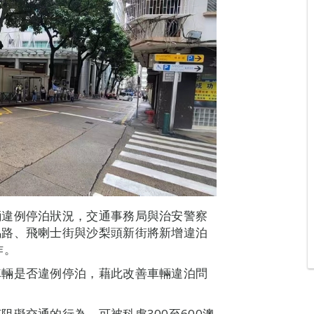
輛違例停泊狀況，交通事務局與治安警察
馬路、飛喇士街與沙梨頭新街將新增違泊
作。
車輛是否違例停泊，藉此改善車輛違泊問
礙交通的行為，可被科處300至600澳