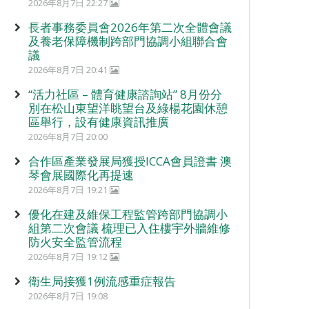
2026年8月7日 22:27
長者事務委員會2026年第二次全體會議
及養老保障機制跨部門協調小組聯合會
議
2026年8月7日 20:41
“活力社區 – 體育健康諮詢站” 8月份分
別在松山東望洋眺望台及綠楊花園休憩
區舉行，設有健康資訊推廣
2026年8月7日 20:00
合作區產業發展局獲授ICCA會員證書 澳
琴會展國際化再提速
2026年8月7日 19:21
優化在建及維保工程監管跨部門協調小
組第二次會議 梳理已入住樓宇外牆維修
防火安全監管流程
2026年8月7日 19:12
衛生局接獲1例流感重症報告
2026年8月7日 19:08