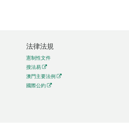
法律法規
憲制性文件
搜法易
澳門主要法例
國際公約