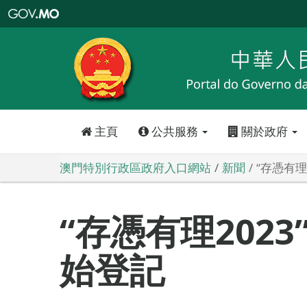
澳
門
特
別
行
政
區
政
府
入
口
網
站
主頁
公共服務
關於政府
澳門特別行政區政府入口網站
新聞
“存憑有理
“存憑有理202
始登記