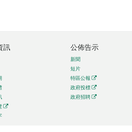
資訊
公佈告示
新聞
短片
期
特區公報
體
政府投標
訊
政府招聘
覽
字