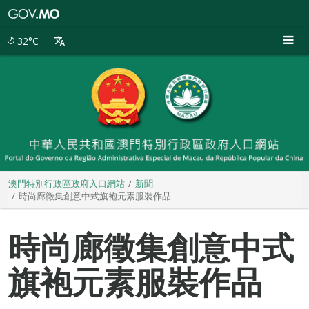
澳
門
特
32°C
別
行
政
區
政
府
入
口
網
站
澳門特別行政區政府入口網站
新聞
時尚廊徵集創意中式旗袍元素服裝作品
時尚廊徵集創意中式
旗袍元素服裝作品