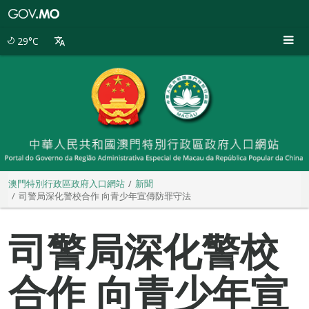
澳
門
特
29°C
別
行
政
區
政
府
入
口
網
站
澳門特別行政區政府入口網站
新聞
司警局深化警校合作 向青少年宣傳防罪守法
司警局深化警校
合作 向青少年宣