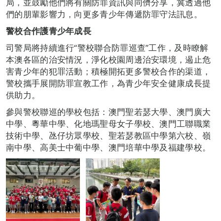
局，並鼓勵他們將有關防罪資訊與同儕分享，冀透過他
們的朋輩影響力，向更多青少年傳遞防罪守法訊息。
警校合作護青少年成長
司警局將持續進行“警校聯合防罪巡查”工作，及時瞭解
本澳各區的治安情況，淨化校園周邊治安環境，遏止危
害青少年的犯罪活動；積極開拓更多警校合作的渠道，
警校攜手展開防罪宣教工作，為青少年安全健康成長提
供助力。
參與警校聯巡的學校包括：澳門聖若瑟大學、澳門廣大
中學、粵華中學、化地瑪聖母女子學校、澳門工聯職業
技術中學、氹仔坊眾學校、聖若瑟教區中學第六校、嶺
南中學、高美士中葡中學、澳門培華中學及福建學校。