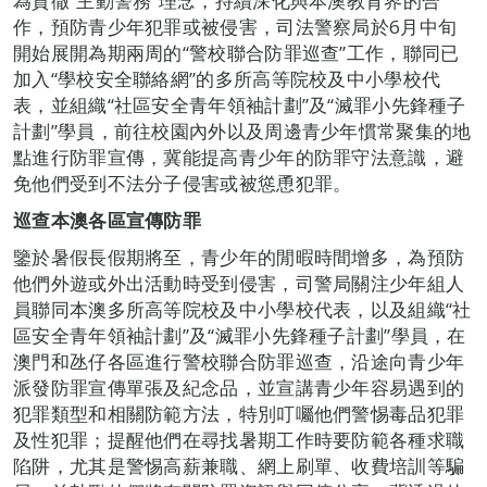
為貫徹“主動警務”理念，持續深化與本澳教育界的合
作，預防青少年犯罪或被侵害，司法警察局於6月中旬
開始展開為期兩周的“警校聯合防罪巡查”工作，聯同已
加入“學校安全聯絡網”的多所高等院校及中小學校代
表，並組織“社區安全青年領袖計劃”及“滅罪小先鋒種子
計劃”學員，前往校園內外以及周邊青少年慣常聚集的地
點進行防罪宣傳，冀能提高青少年的防罪守法意識，避
免他們受到不法分子侵害或被慫恿犯罪。
巡查本澳各區宣傳防罪
鑒於暑假長假期將至，青少年的閒暇時間增多，為預防
他們外遊或外出活動時受到侵害，司警局關注少年組人
員聯同本澳多所高等院校及中小學校代表，以及組織“社
區安全青年領袖計劃”及“滅罪小先鋒種子計劃”學員，在
澳門和氹仔各區進行警校聯合防罪巡查，沿途向青少年
派發防罪宣傳單張及紀念品，並宣講青少年容易遇到的
犯罪類型和相關防範方法，特別叮囑他們警惕毒品犯罪
及性犯罪；提醒他們在尋找暑期工作時要防範各種求職
陷阱，尤其是警惕高薪兼職、網上刷單、收費培訓等騙