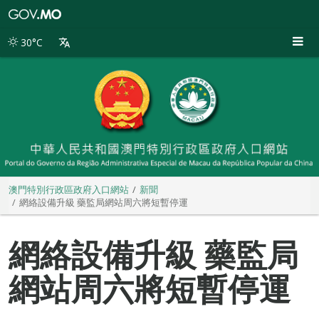
澳
門
特
30°C
別
行
政
區
政
府
入
口
網
站
澳門特別行政區政府入口網站
新聞
網絡設備升級 藥監局網站周六將短暫停運
網絡設備升級 藥監局
網站周六將短暫停運