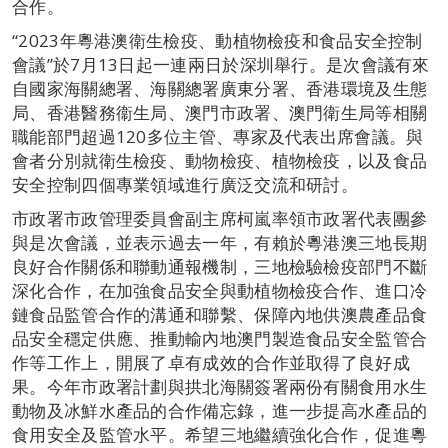
合作。
“2023年粵港澳衛生檢疫、動植物檢疫和食品安全控制
會議”於7月13日起一連兩日於深圳舉行。是次會議有來
自國家海關總署、海關總署廣東分署、香港環境及生態
局、香港醫務衞生局、澳門市政署、澳門衛生局等相關
職能部門超過120多位主管、專家及代表出席會議。與
會者分別就衛生檢疫、動物檢疫、植物檢疫，以及食品
安全控制四個專業領域進行廣泛交流和研討。
市政署市政管理委員會副主席柯嵐率領市政署代表團參
與是次會議，並表示過去一年，有賴於粵港澳三地長期
良好合作關係和聯動通報機制，三地檢驗檢疫部門不斷
深化合作，在加強食品安全與動植物檢疫合作、進口冷
鏈食品監管合作的溝通和聯繫、保障內地供澳農產品食
品安全穩定供應、推動輸內地澳門製造食品安全監管合
作等工作上，開展了卓有成效的合作並取得了良好成
果。今年市政署計劃與拱北海關簽署兩份有關食用水生
動物及冰鮮水產品的合作備忘錄，進一步提高水產品的
食用安全及監管水平。希望三地繼續強化合作，促進粵