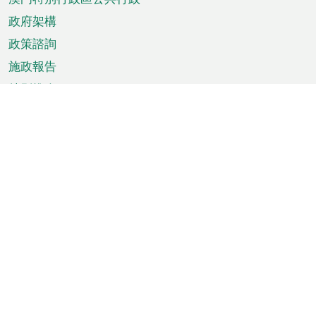
政府架構
政策諮詢
施政報告
特別推介
澳門資訊
天氣
交通
公眾假期
文娛康體
城市資訊
澳門便覽
統計數字