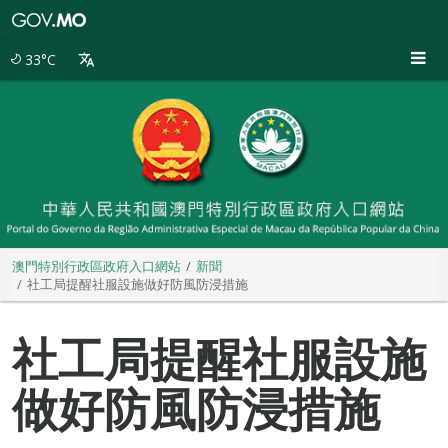
澳
門
特
33°C
別
行
政
區
政
府
入
口
網
站
澳門特別行政區政府入口網站
新聞
社工局提醒社服設施做好防風防浸措施
社工局提醒社服設施
做好防風防浸措施