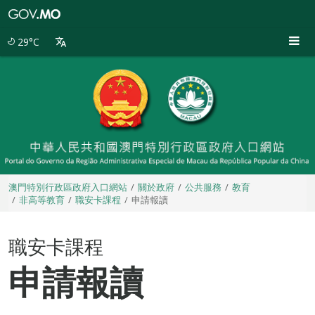
澳
門
特
29°C
別
行
政
區
政
府
入
口
網
站
澳門特別行政區政府入口網站
關於政府
公共服務
教育
非高等教育
職安卡課程
申請報讀
職安卡課程
申請報讀