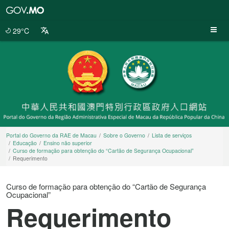
Portal
do
Governo
29°C
da
RAE
de
Macau
Portal do Governo da RAE de Macau
Sobre o Governo
Lista de serviços
Educação
Ensino não superior
Curso de formação para obtenção do “Cartão de Segurança Ocupacional”
Requerimento
Curso de formação para obtenção do “Cartão de Segurança
Ocupacional”
Requerimento