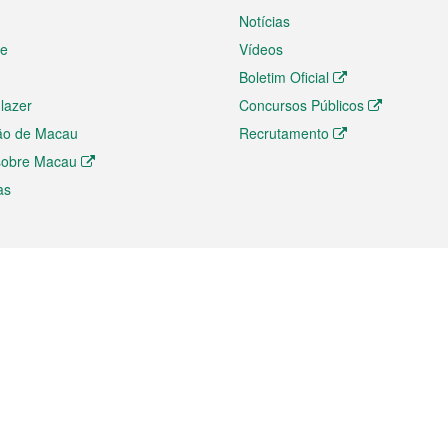
Notícias
te
Vídeos
Boletim Oficial
 lazer
Concursos Públicos
ão de Macau
Recrutamento
 sobre Macau
as
ios e comércio
Directório
 e Investimento
Directório de Aplicações para T
o Comércio e Convenções em
Directório de Redes Sociais
Directório de Websites Temático
dades de Negócios e Serviços
Directório RSS
s