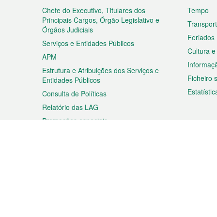
rodapé
Chefe do Executivo, Titulares dos
Tempo
Principais Cargos, Órgão Legislativo e
Transpor
Órgãos Judiciais
Feriados
Serviços e Entidades Públicos
Cultura e
APM
Informaç
Estrutura e Atribuições dos Serviços e
Ficheiro
Entidades Públicos
Estatístic
Consulta de Políticas
Relatório das LAG
Promoções especiais
Viagem
Negóc
Planear a sua viagem
Negócios
Descobrir Macau
Feiras d
Macau
Espectáculos e Entretenimento
Oportuni
Roteiro de Compras
das PME