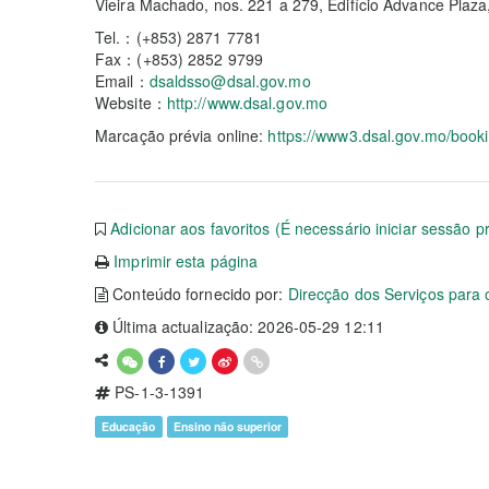
Vieira Machado, nos. 221 a 279, Edifício Advance Plaz
Tel.：(+853) 2871 7781
Fax：(+853) 2852 9799
Email：
dsaldsso@dsal.gov.mo
Website：
http://www.dsal.gov.mo
Marcação prévia online:
https://www3.dsal.gov.mo/book
Adicionar aos favoritos (É necessário iniciar sessão p
Imprimir esta página
Conteúdo fornecido por:
Direcção dos Serviços para
Última actualização: 2026-05-29 12:11
PS-1-3-1391
Educação
Ensino não superior