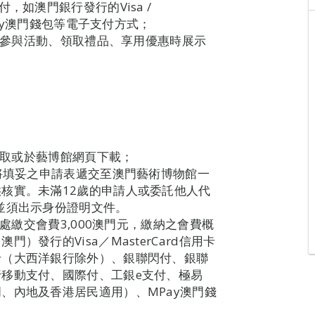
，如澳門銀行發行的Visa /
Pay澳門錢包等電子支付方式；
示，參與活動、領取禮品、享用優惠時展示
處索取或於藝博館網頁下載；
間將填妥之申請表遞交至澳門藝術博物館一
核實。未滿12歲的申請人或委託他人代
並須出示身份證明文件。
待處繳交會費3,000澳門元，繳納之會費概
發行的Visa／MasterCard信用卡
卡（大西洋銀行除外）、銀聯閃付、銀聯
移動支付、國際付、工銀e支付、極易
、內地及香港居民適用）、MPay澳門錢