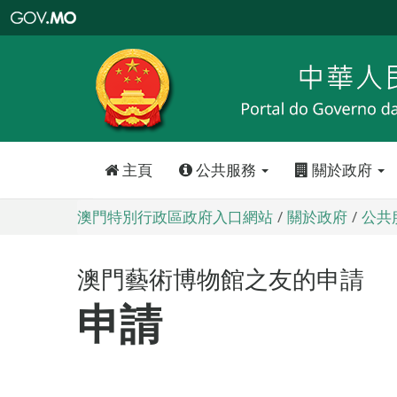
澳
門
特
別
行
政
區
政
府
入
口
網
站
主頁
公共服務
關於政府
澳門特別行政區政府入口網站
關於政府
公共
澳門藝術博物館之友的申請
申請