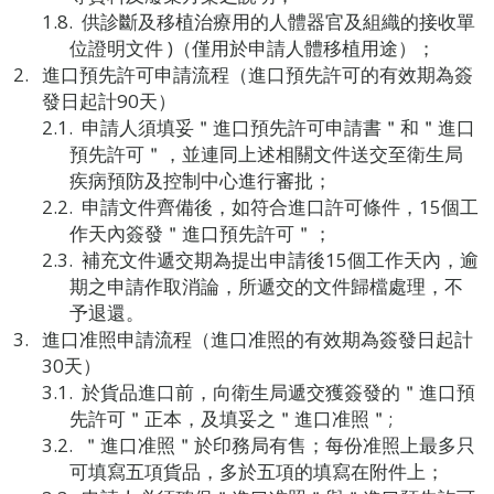
供診斷及移植治療用的人體器官及組織的接收單
位證明文件 )（僅用於申請人體移植用途）；
進口預先許可申請流程（進口預先許可的有效期為簽
發日起計90天）
申請人須填妥＂進口預先許可申請書＂和＂進口
預先許可＂，並連同上述相關文件送交至衛生局
疾病預防及控制中心進行審批；
申請文件齊備後，如符合進口許可條件，15個工
作天內簽發＂進口預先許可＂；
補充文件遞交期為提出申請後15個工作天內，逾
期之申請作取消論，所遞交的文件歸檔處理，不
予退還。
進口准照申請流程（進口准照的有效期為簽發日起計
30天）
於貨品進口前，向衛生局遞交獲簽發的＂進口預
先許可＂正本，及填妥之＂進口准照＂;
＂進口准照＂於印務局有售；每份准照上最多只
可填寫五項貨品，多於五項的填寫在附件上；