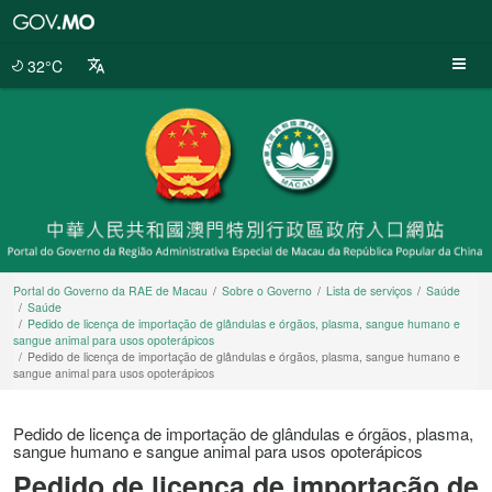
Portal
do
Governo
32°C
da
RAE
de
Macau
Portal do Governo da RAE de Macau
Sobre o Governo
Lista de serviços
Saúde
Saúde
Pedido de licença de importação de glândulas e órgãos, plasma, sangue humano e
sangue animal para usos opoterápicos
Pedido de licença de importação de glândulas e órgãos, plasma, sangue humano e
sangue animal para usos opoterápicos
Pedido de licença de importação de glândulas e órgãos, plasma,
sangue humano e sangue animal para usos opoterápicos
Pedido de licença de importação de