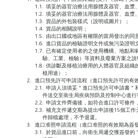
填妥的器官治療法用腺體及器官、血漿
填妥的器官治療法用腺體及器官、血漿
貨品的外包裝樣式（說明或圖片）；
貨品的相關說明；
由出口國或地區有權限的當局發出的同
進口貨品的檢驗證明文件或無污染證明
已有確定使用者的之使用機構、地點和
驗、工業、檢驗）等資料及廢棄方案之說
供診斷及移植治療用的人體器官及組織的
植用途）；
進口預先許可申請流程（進口預先許可的有效
申請人須填妥＂進口預先許可申請書＂
件送交至衛生局疾病預防及控制中心進行
申請文件齊備後，如符合進口許可條件，
補充文件遞交期為提出申請後15個工作
件歸檔處理，不予退還。
進口准照申請流程（進口准照的有效期為簽發
於貨品進口前，向衛生局遞交獲簽發的