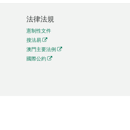
法律法規
憲制性文件
搜法易
澳門主要法例
國際公約