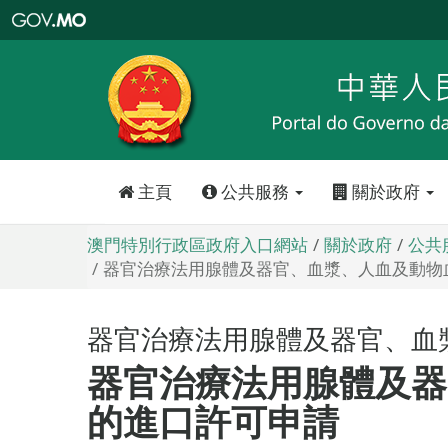
澳
門
特
別
行
政
區
政
府
入
口
網
站
主頁
公共服務
關於政府
澳門特別行政區政府入口網站
關於政府
公共
器官治療法用腺體及器官、血漿、人血及動物
器官治療法用腺體及器官、血
器官治療法用腺體及器
的進口許可申請