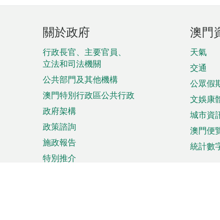
頁
關於政府
澳門
腳
菜
行政長官、主要官員、
天氣
立法和司法機關
單
交通
公共部門及其他機構
公眾假
澳門特別行政區公共行政
文娛康
政府架構
城市資
政策諮詢
澳門便
施政報告
統計數
特別推介
來澳旅遊
商務
計劃行程
貿易投
觀光
澳門經