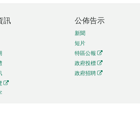
資訊
公佈告示
新聞
短片
期
特區公報
體
政府投標
訊
政府招聘
覽
字
及貿易
相關連結
資
手機應用程式目錄
貿會展
社交媒體目錄