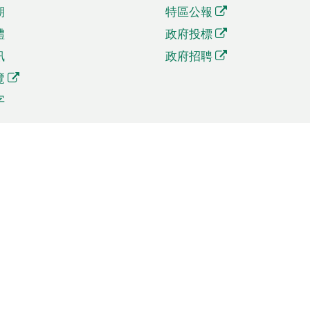
期
特區公報
體
政府投標
訊
政府招聘
覽
字
及貿易
相關連結
資
手機應用程式目錄
貿會展
社交媒體目錄
商機和服務
專題網站目錄
訊
RSS訂閱目錄
權
表格下載