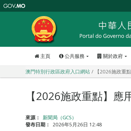
澳
門
特
別
行
政
區
政
府
入
口
網
站
主頁
公共服務
關於政府
澳門特別行政區政府入口網站
【2026施政重
【2026施政重點】應
來源：
新聞局（GCS）
發布日期：
2026年5月26日 12:48