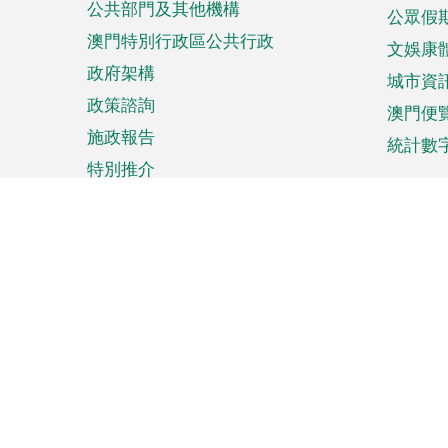
公共部門及其他機構
公眾假
澳門特別行政區公共行政
文娛康
政府架構
城市資
政策諮詢
澳門便
施政報告
統計數
特別推介
來澳旅遊
商務
計劃行程
貿易投
觀光
澳門經
娛樂消閒
中小企
購物
市場資
節日盛事
知識產