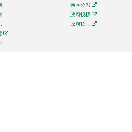
期
特區公報
體
政府投標
訊
政府招聘
覽
字
及貿易
相關連結
資
手機應用程式目錄
貿會展
社交媒體目錄
商機和服務
專題網站目錄
訊
RSS訂閱目錄
權
表格下載