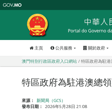
澳
門
特
別
行
政
區
政
府
入
口
網
站
主頁
公共服務
關於政府
澳門特別行政區政府入口網站
特區政府為駐港
特區政府為駐港澳總領
來源：
新聞局（GCS）
發布日期：
2026年5月28日 21:08