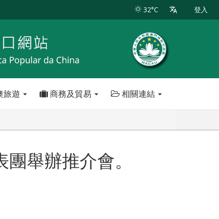
32°C
登入
澳旅遊
商務及貿易
相關連結
表團舉辦推介會。