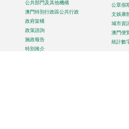
公共部門及其他機構
公眾假
澳門特別行政區公共行政
文娛康
政府架構
城市資
政策諮詢
澳門便
施政報告
統計數
特別推介
來澳旅遊
商務
計劃行程
貿易投
觀光
澳門經
娛樂消閒
中小企
購物
市場資
節日盛事
知識產