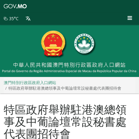
澳
門
特
35°C
別
行
政
區
政
府
入
口
網
站
澳門特別行政區政府入口網站
特區政府舉辦駐港澳總領事及中葡論壇常設秘書處代表團招待會
特區政府舉辦駐港澳總領
事及中葡論壇常設秘書處
代表團招待會