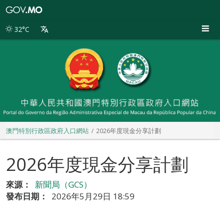
澳
門
特
32°C
別
行
政
區
政
府
入
口
網
站
澳門特別行政區政府入口網站
2026年度現金分享計劃
2026年度現金分享計劃
來源：
新聞局（GCS）
發布日期：
2026年5月29日 18:59