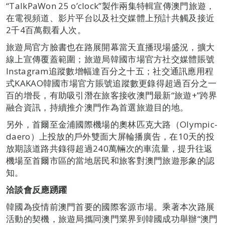
“TalkPaWon 25 o’clock”製作兩集特輯宣傳澳門旅遊，
在電視頻道、影片平台以及社交媒體上預計共觸及接近
2千4百萬觀看人次。
旅遊局官方臉書也在路展開幕當天直播現場盛況，擴大
線上宣傳覆蓋範圍；旅遊局韓國市場官方社交媒體賬號
Instagram追蹤數增幅達百分之十五；社交通訊應用程
式KAKAO韓國市場官方賬號追蹤數更錄得超過百分之一
百的增長，有助吸引潛在旅客接收澳門最新“旅遊+”跨界
融合資訊，持續推介澳門作為首選旅遊目的地。
另外，首爾至金浦國際機場的奧林匹克大路（Olympic-
daero）上投放的戶外雙面大屏輪播廣告，在10天的投
放期該道路共錄得超過240萬輛次的車流量，提升往返
機場至首爾市區的當地居民和旅客對澳門旅遊形象的認
知。
洽談會反應踴躍
韓國為疫情前澳門首要的國際客源市場。乘著本次路展
活動的契機，旅遊局攜同澳門業界到韓國成功舉辦“澳門