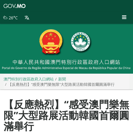
澳
門
特
26°C
別
行
政
區
政
府
入
口
網
站
澳門特別行政區政府入口網站
新聞
【反應熱烈】“感受澳門樂無限”大型路展活動韓國首爾圓滿舉行
【反應熱烈】“感受澳門樂無
限”大型路展活動韓國首爾圓
滿舉行