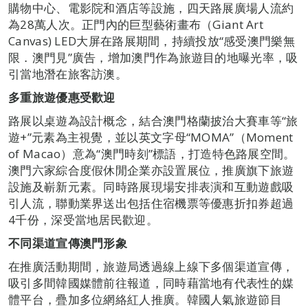
購物中心、電影院和酒店等設施，四天路展廣場人流約
為28萬人次。正門內的巨型藝術畫布（Giant Art
Canvas) LED大屏在路展期間，持續投放“感受澳門樂無
限．澳門見”廣告，增加澳門作為旅遊目的地曝光率，吸
引當地潛在旅客訪澳。
多重旅遊優惠受歡迎
路展以桌遊為設計概念，結合澳門格蘭披治大賽車等“旅
遊+”元素為主視覺，並以英文字母“MOMA”（Moment
of Macao）意為“澳門時刻”標語，打造特色路展空間。
澳門六家綜合度假休閒企業亦設置展位，推廣旗下旅遊
設施及嶄新元素。同時路展現場安排表演和互動遊戲吸
引人流，聯動業界送出包括住宿機票等優惠折扣券超過
4千份，深受當地居民歡迎。
不同渠道宣傳澳門形象
在推廣活動期間，旅遊局透過線上線下多個渠道宣傳，
吸引多間韓國媒體前往報道，同時藉當地有代表性的媒
體平台，疊加多位網絡紅人推廣。韓國人氣旅遊節目