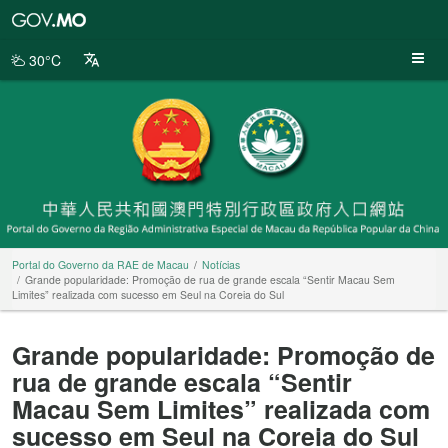
Portal
do
Governo
30°C
da
RAE
de
Macau
Portal do Governo da RAE de Macau
Notícias
Grande popularidade: Promoção de rua de grande escala “Sentir Macau Sem
Limites” realizada com sucesso em Seul na Coreia do Sul
Grande popularidade: Promoção de
rua de grande escala “Sentir
Macau Sem Limites” realizada com
sucesso em Seul na Coreia do Sul