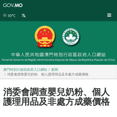
澳
門
特
30°C
別
行
政
區
政
府
入
口
網
站
澳門特別行政區政府入口網站
新聞
消委會調查嬰兒奶粉、個人護理用品及非處方成藥價格
消委會調查嬰兒奶粉、個人
護理用品及非處方成藥價格