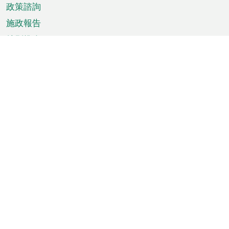
政策諮詢
施政報告
特別推介
澳門資訊
天氣
交通
公眾假期
文娛康體
城市資訊
澳門便覽
統計數字
公佈告示