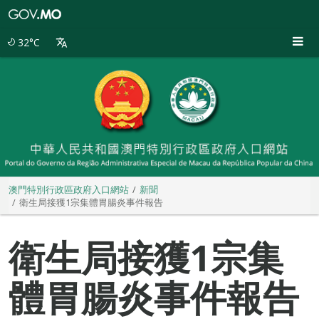
澳
門
特
32°C
別
行
政
區
政
府
入
口
網
站
澳門特別行政區政府入口網站
新聞
衛生局接獲1宗集體胃腸炎事件報告
衛生局接獲1宗集
體胃腸炎事件報告