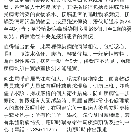
發，各年齡人士均易感染，其傳播途徑包括食用或飲用
受病毒污染的食物或水、接觸患者的嘔吐物或糞便、接
觸受病毒污染的物品，或經飛沫傳染，潛伏期通常為24
至48小時；至於輪狀病毒感染則多見於6個月至2歲的嬰
幼兒，傳播途徑主要是接觸患者的糞便。
值得指出的是，此兩種傳染病的病徵相似，包括噁心、
嘔吐、腹瀉水樣便、腹痛、輕微發燒，一般病情較輕，
為自限性疾病，病程一般1至5天，併發症不常見，兩種
疾病均須由實驗室檢測才能證實。
衛生局呼籲居民注意個人、環境和食物衛生，而食物從
業員或護理人員如有嘔吐或腹瀉現象，切勿上班，並應
儘早求診，採取嚴格的個人衛生措施，防止疾病進一步
擴散。如懷疑有人受感染時，照顧者應非常小心處理病
人的糞便及嘔吐物，在照顧完每一個病人後應立即更換
手套及洗手；所有托兒所、學校、院舍及同類機構，若
有集體發病情況，應即時聯絡衛生局疾病預防及控制中
心（電話：28561122），以便即時作出跟進。