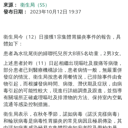
來源：
衛生局（SS）
發布日期：
2023年10月12日 19:37
衛生局今（12）日接獲1宗集體胃腸炎事件的報告，具
體如下：
患者為水坑尾街的婦聯托兒所大B班5名幼童，2男3女。
上述患者於昨（11）日起相繼出現嘔吐及腹痛等病徵，
部分患者已到醫療機構診治，患者病情一般，無嚴重併
發症的情況。衛生局按患者用餐情況，已排除事件由食
物引起，而根據發病時間、病徵、潛伏期及症狀，由病
毒引起的可能性較大，現進行詳細調查及跟進，並指導
有關場所正確處理嘔吐及排泄物的方法、保持室內空氣
流通等感染控制措施。
衛生局表示，在秋冬季節，諾如病毒（諾沃克樣病毒）
和輪狀病毒是病毒性胃腸炎的常見病因且極易傳染，其
中諾如病毒感染極易在集體院舍如安老院及學校內暴