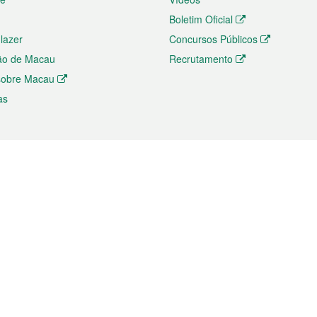
Boletim Oficial
 lazer
Concursos Públicos
ão de Macau
Recrutamento
 sobre Macau
as
ios e comércio
Directório
 e Investimento
Directório de Aplicações para T
o Comércio e Convenções em
Directório de Redes Sociais
Directório de Websites Temático
dades de Negócios e Serviços
Directório RSS
s
Descarregamento de impressos
ão dos Mercados
de Intelectual