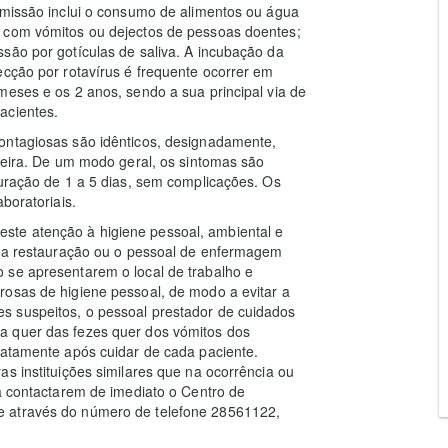
smissão inclui o consumo de alimentos ou água
o com vómitos ou dejectos de pessoas doentes;
são por gotículas de saliva. A incubação da
ecção por rotavírus é frequente ocorrer em
meses e os 2 anos, sendo a sua principal via de
acientes.
ontagiosas são idênticos, designadamente,
igeira. De um modo geral, os sintomas são
duração de 1 a 5 dias, sem complicações. Os
boratoriais.
te atenção à higiene pessoal, ambiental e
r da restauração ou o pessoal de enfermagem
 se apresentarem o local de trabalho e
rosas de higiene pessoal, de modo a evitar a
s suspeitos, o pessoal prestador de cuidados
a quer das fezes quer dos vómitos dos
iatamente após cuidar de cada paciente.
s instituições similares que na ocorrência ou
ra contactarem de imediato o Centro de
e através do número de telefone 28561122,