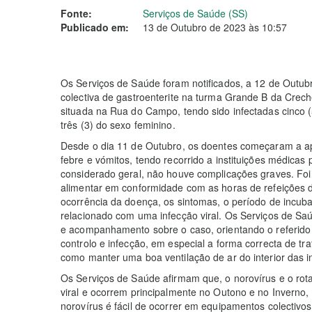
Fonte:
Serviços de Saúde (SS)
Publicado em:
13 de Outubro de 2023 às 10:57
Os Serviços de Saúde foram notificados, a 12 de Outub
colectiva de gastroenterite na turma Grande B da Cre
situada na Rua do Campo, tendo sido infectadas cinco (
três (3) do sexo feminino.
Desde o dia 11 de Outubro, os doentes começaram a a
febre e vómitos, tendo recorrido a instituições médicas
considerado geral, não houve complicações graves. Foi 
alimentar em conformidade com as horas de refeições 
ocorrência da doença, os sintomas, o período de incuba
relacionado com uma infecção viral. Os Serviços de Saú
e acompanhamento sobre o caso, orientando o referido
controlo e infecção, em especial a forma correcta de t
como manter uma boa ventilação de ar do interior das i
Os Serviços de Saúde afirmam que, o norovírus e o rota
viral e ocorrem principalmente no Outono e no Inverno,
norovírus é fácil de ocorrer em equipamentos colectiv