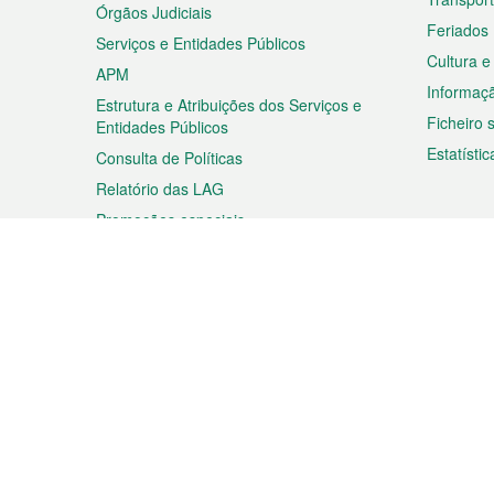
Órgãos Judiciais
Feriados
Serviços e Entidades Públicos
Cultura e
APM
Informaç
Estrutura e Atribuições dos Serviços e
Ficheiro
Entidades Públicos
Estatístic
Consulta de Políticas
Relatório das LAG
Promoções especiais
Viagem
Negóc
Planear a sua viagem
Negócios
Descobrir Macau
Feiras d
Macau
Espectáculos e Entretenimento
Oportuni
Roteiro de Compras
das PME
Eventos e Festividades
Informaç
Proprieda