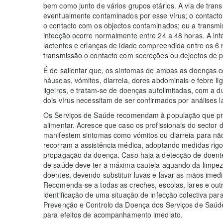
bem como junto de vários grupos etários. A via de tran
eventualmente contaminados por esse vírus; o contact
o contacto com os objectos contaminados; ou a transmis
infecção ocorre normalmente entre 24 a 48 horas. A inf
lactentes e crianças de idade compreendida entre os 6 
transmissão o contacto com secreções ou dejectos de p
É de salientar que, os sintomas de ambas as doenças c
náuseas, vómitos, diarreia, dores abdominais e febre l
ligeiros, e tratam-se de doenças autolimitadas, com a 
dois vírus necessitam de ser confirmados por análises la
Os Serviços de Saúde recomendam à população que pres
alimentar. Acresce que caso os profissionais do secto
manifestem sintomas como vómitos ou diarreia para não
recorram a assistência médica, adoptando medidas rigo
propagação da doença. Caso haja a detecção de doente
de saúde deve ter a máxima cautela aquando da limpez
doentes, devendo substituir luvas e lavar as mãos imed
Recomenda-se a todas as creches, escolas, lares e outra
identificação de uma situação de infecção colectiva pa
Prevenção e Controlo da Doença dos Serviços de Saúd
para efeitos de acompanhamento imediato.