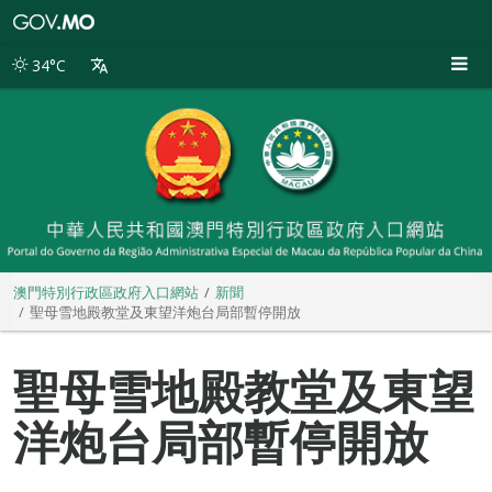
澳
門
特
34°C
別
行
政
區
政
府
入
口
網
站
澳門特別行政區政府入口網站
新聞
聖母雪地殿教堂及東望洋炮台局部暫停開放
聖母雪地殿教堂及東望
洋炮台局部暫停開放