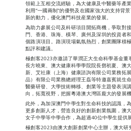
領範上互相交流經驗，為大健康及中醫藥等產
利用“一國兩制”的優勢及在國家強大的支持背
新的動力，優化澳門科技産業的發展。
為助力參展公司及科研項目開拓商機，爭取對接
門、香港、珠海、橫琴、廣州及深圳的投資者
個路演項目。路演現場氣氛熱烈，創業團隊積
點評和建議。
極創客2023亦邀請了華潤正大生命科學基金
長方曉東、澳大健康科學學院院長鄧初夏、澳
新、艾社康（上海）健康諮詢有限公司業務拓
品）有限公司業務總經理王磊等特邀嘉賓就生
醫藥研發、大學技術轉移、創業等主題發表演
向，拓寬視野，把握粵港澳大灣區龐大的發展
此外，為加深澳門中學生對生命科技的認識，為特
更多創新人才，營造良好的創新創業氛圍，澳
女子中學等中學合作，為超過40位中學生提供
極創客2023由澳大創新創業中心主辦，澳大