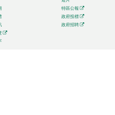
期
特區公報
體
政府投標
訊
政府招聘
覽
字
及貿易
相關連結
資
手機應用程式目錄
貿會展
社交媒體目錄
商機和服務
專題網站目錄
訊
RSS訂閱目錄
權
表格下載