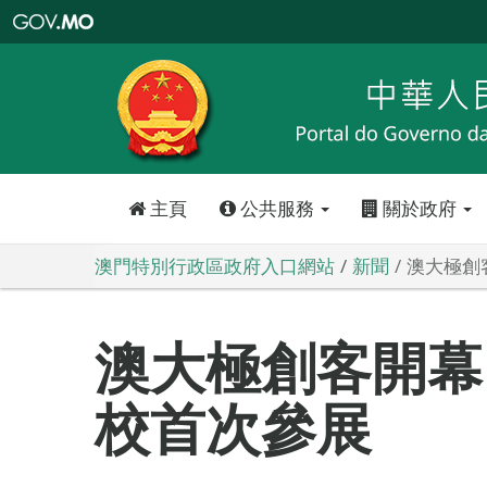
澳
門
特
別
行
政
區
政
府
入
口
網
站
主頁
公共服務
關於政府
澳門特別行政區政府入口網站
新聞
澳大極創
澳大極創客開幕
校首次參展