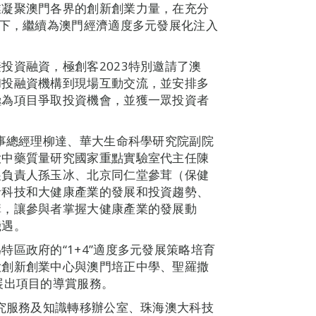
業凝聚澳門各界的創新創業力量，在充分
景下，繼續為澳門經濟適度多元發展化注入
投資融資，極創客2023特別邀請了澳
和投融資機構到現場互動交流，並安排多
極為項目爭取投資機會，並獲一眾投資者
董事總經理柳達、華大生命科學研究院副院
大中藥質量研究國家重點實驗室代主任陳
展負責人孫玉冰、北京同仁堂參茸（保健
命科技和大健康產業的發展和投資趨勢、
講，讓參與者掌握大健康產業的發展動
機遇。
區政府的“1+4”適度多元發展策略培育
大創新創業中心與澳門培正中學、聖羅撒
展出項目的導賞服務。
研究服務及知識轉移辦公室、珠海澳大科技