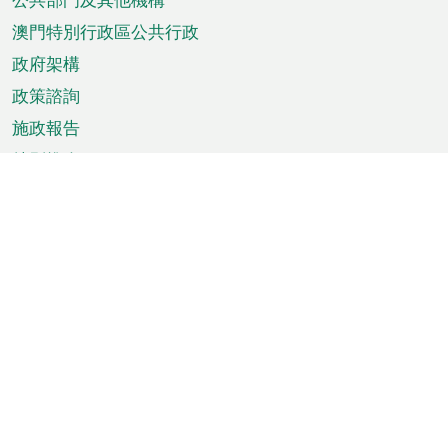
單
澳門特別行政區公共行政
政府架構
政策諮詢
施政報告
特別推介
澳門資訊
天氣
交通
公眾假期
文娛康體
城市資訊
澳門便覽
統計數字