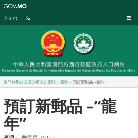
澳
門
特
30°C
別
行
政
區
政
府
入
口
網
站
澳門特別行政區政府入口網站
新聞
預訂新郵品 –“龍年”
預訂新郵品 –“龍
年”
來源：
郵電局（CTT）