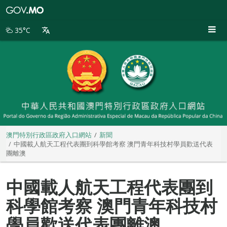
澳
門
特
35°C
別
行
政
區
政
府
入
口
網
站
澳門特別行政區政府入口網站
新聞
中國載人航天工程代表團到科學館考察 澳門青年科技村學員歡送代表
團離澳
中國載人航天工程代表團到
科學館考察 澳門青年科技村
學員歡送代表團離澳