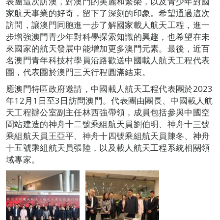
表團這次訪澳，對澳門的美麗和繁榮，以及青少年對國
家航天事業的好奇，留下了深刻的印象。希望通過這次
訪問，讓澳門同胞進一步了解國家載人航天工程，進一
步增強澳門青少年對科學探索知識的興趣，也希望在未
來國家的航天發展中能增加更多澳門元素。最後，近百
名澳門青年科技村學員沿路歡送中國載人航天工程代表
團，代表團於澳門三天行程圓滿結束。
應澳門特區政府邀請，中國載人航天工程代表團於2023
年12月1日至3日訪問澳門。代表團由團長、中國載人航
天工程辦公室副主任林西強帶領，成員包括參與中國空
間站建造的神舟十二號乘組航天員劉伯明、神舟十三號
乘組航天員王亞平、神舟十四號乘組航天員陳冬、神舟
十五號乘組航天員張陸，以及載人航天工程系統相關領
域專家。