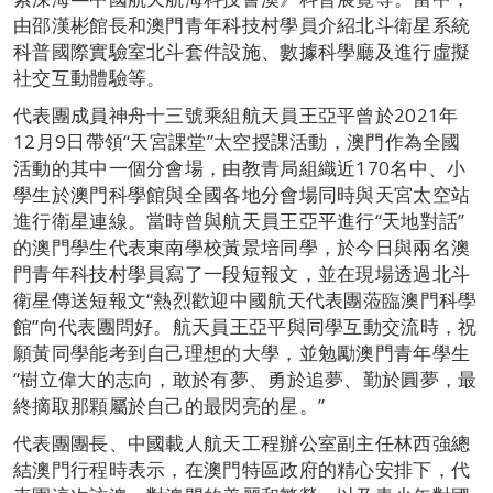
由邵漢彬館長和澳門青年科技村學員介紹北斗衛星系統
科普國際實驗室北斗套件設施、數據科學廳及進行虛擬
社交互動體驗等。
代表團成員神舟十三號乘組航天員王亞平曾於2021年
12月9日帶領“天宮課堂”太空授課活動，澳門作為全國
活動的其中一個分會場，由教青局組織近170名中、小
學生於澳門科學館與全國各地分會場同時與天宮太空站
進行衛星連線。當時曾與航天員王亞平進行“天地對話”
的澳門學生代表東南學校黃景培同學，於今日與兩名澳
門青年科技村學員寫了一段短報文，並在現場透過北斗
衛星傳送短報文“熱烈歡迎中國航天代表團蒞臨澳門科學
館”向代表團問好。航天員王亞平與同學互動交流時，祝
願黃同學能考到自己理想的大學，並勉勵澳門青年學生
“樹立偉大的志向，敢於有夢、勇於追夢、勤於圓夢，最
終摘取那顆屬於自己的最閃亮的星。”
代表團團長、中國載人航天工程辦公室副主任林西強總
結澳門行程時表示，在澳門特區政府的精心安排下，代