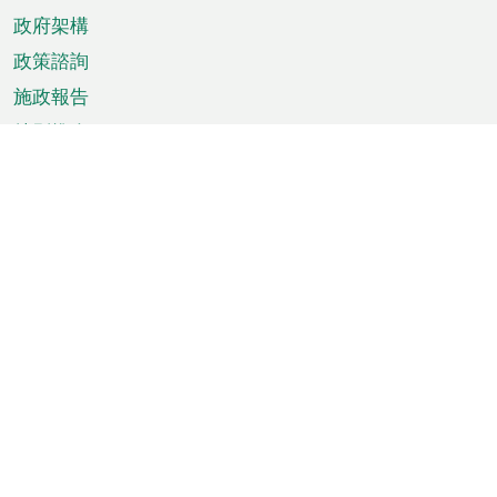
政府架構
政策諮詢
施政報告
特別推介
澳門資訊
天氣
交通
公眾假期
文娛康體
城市資訊
澳門便覽
統計數字