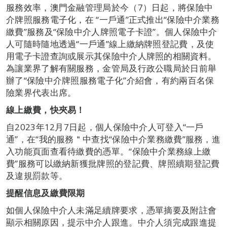
服務效率，澳門金融管理局於今（7）日起，將保險中
介牌照服務電子化，在 “一戶通”正式推出“保險中介業務
繳費”服務及“保險中介人牌照電子卡證”。個人保險中介
人可隨時隨地透過“一戶通”線上繳納牌照登記費，及使
用電子卡證查詢或展示其保險中介人牌照的相關資料。
為讓業界了解有關服務，金管局及行政公職局於日前舉
辦了“保險中介牌照服務電子化”介紹會，有約兩百名保
險業界代表出席。
線上繳費，快夾易！
自2023年12月7日起，個人保險中介人可登入“一戶
通”，在“我的服務＂中查找“保險中介業務繳費”服務，進
入功能頁面查看待繳費的憑單。“保險中介業務線上繳
費”服務可以繳納新獲批牌照的登記費、牌照續期登記費
及違規罰款等。
提醒信息及繳費限期
如個人保險中介人未滿足續牌要求，憑單摘要及附註會
顯示相關原因，提示中介人跟進。中介人須完成跟進提