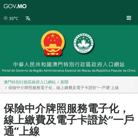
澳
門
特
30°C
別
行
政
區
政
府
入
口
網
站
澳門特別行政區政府入口網站
新聞
保險中介牌照服務電子化，線上繳費及電子卡證於“一戶通”上線
保險中介牌照服務電子化，
線上繳費及電子卡證於“一戶
通”上線