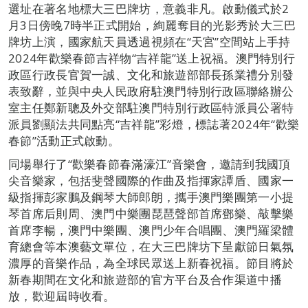
選址在著名地標大三巴牌坊，意義非凡。啟動儀式於2
月3日傍晚7時半正式開始，絢麗奪目的光影秀於大三巴
牌坊上演，國家航天員透過視頻在“天宮”空間站上手持
2024年歡樂春節吉祥物“吉祥龍”送上祝福。澳門特別行
政區行政長官賀一誠、文化和旅遊部部長孫業禮分別發
表致辭，並與中央人民政府駐澳門特別行政區聯絡辦公
室主任鄭新聰及外交部駐澳門特別行政區特派員公署特
派員劉顯法共同點亮“吉祥龍”彩燈，標誌著2024年“歡樂
春節”活動正式啟動。
同場舉行了“歡樂春節春滿濠江”音樂會，邀請到我國頂
尖音樂家，包括斐聲國際的作曲及指揮家譚盾、國家一
級指揮彭家鵬及鋼琴大師郎朗，攜手澳門樂團第一小提
琴首席后則周、澳門中樂團琵琶聲部首席鄧樂、敲擊樂
首席李暢，澳門中樂團、澳門少年合唱團、澳門羅梁體
育總會等本澳藝文單位，在大三巴牌坊下呈獻節日氣氛
濃厚的音樂作品，為全球民眾送上新春祝福。節目將於
新春期間在文化和旅遊部的官方平台及合作渠道中播
放，歡迎屆時收看。