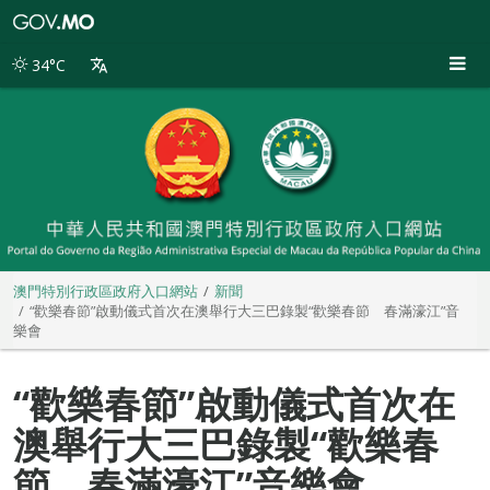
澳
門
特
34°C
別
行
政
區
政
府
入
口
網
站
澳門特別行政區政府入口網站
新聞
“歡樂春節”啟動儀式首次在澳舉行大三巴錄製“歡樂春節 春滿濠江”音
樂會
“歡樂春節”啟動儀式首次在
澳舉行大三巴錄製“歡樂春
節 春滿濠江”音樂會