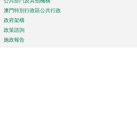
單
公共部門及其他機構
澳門特別行政區公共行政
政府架構
政策諮詢
施政報告
特別推介
澳門資訊
天氣
交通
公眾假期
文娛康體
城市資訊
澳門便覽
統計數字