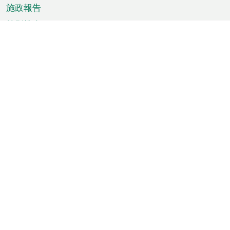
施政報告
特別推介
澳門資訊
天氣
交通
公眾假期
文娛康體
城市資訊
澳門便覽
統計數字
公佈告示
新聞