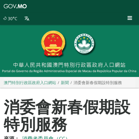
澳
門
特
30°C
別
行
政
區
政
府
入
口
網
站
澳門特別行政區政府入口網站
新聞
消委會新春假期設特別服務
消委會新春假期設
特別服務
來源：
消費者委員會（CC）