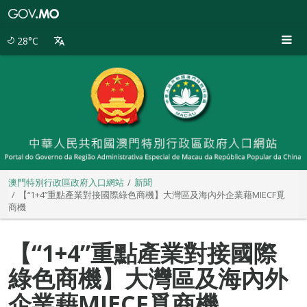
澳
門
特
28°C
別
行
政
區
政
府
入
口
網
站
澳門特別行政區政府入口網站
新聞
【“1+4”重點產業對接國際綠色商機】大灣區及海內外企業藉MIECF覓
商機
【“1+4”重點產業對接國際
綠色商機】大灣區及海內外
企業藉MIECF覓商機