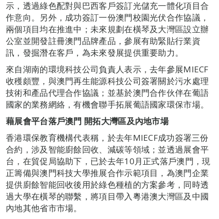
示，透過綠色配對與巴西客戶簽訂光儲充一體化項目合
作意向。另外，成功簽訂一份澳門校園光伏合作協議，
兩個項目均在推進中；未來規劃在橫琴及大灣區設立辦
公室並開發註冊澳門品牌產品，參展有助緊貼行業資
訊，發掘潛在客戶，為未來發展提供重要助力。
來自湖南的環境科技公司負責人表示，去年參展MIECF
收穫頗豐，與澳門再生能源科技公司簽署關於污水處理
技術和產品代理合作協議；並基於澳門合作伙伴在葡語
國家的業務網絡，有機會聯手拓展葡語國家環保市場。
藉展會平台落戶澳門 開拓大灣區及內地市場
香港環保教育機構代表稱，於去年MIECF成功簽署三份
合約，涉及智能廚餘回收、減碳等領域；並透過展會平
台，在貿促局協助下，已於去年10月正式落戶澳門，現
正籌備與澳門科技大學推展合作示範項目，為澳門企業
提供廚餘智能回收後用於綠色種植的方案參考，同時透
過大學在橫琴的聯繫，將項目帶入粵港澳大灣區及中國
內地其他省市市場。