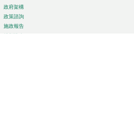
政府架構
政策諮詢
施政報告
特別推介
澳門資訊
天氣
交通
公眾假期
文娛康體
城市資訊
澳門便覽
統計數字