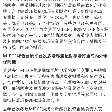
語國家、香港地區以及澳門地區的展商覓得綠色合作商
機，合作範疇涵蓋多項環保界關注行業，新能源汽車、
充電樁、光儲充一體化、污水處理、廚餘回收、減碳
等，部分已經簽訂了合作協議、有些更已經落戶澳門。
有展商表示2024年再度參展MIECF，把握MIECF這個區
域內綠色商貿平台，加強與葡語國家、粵港澳大灣區以
及其他內地省市等國際環保業界的交流合作，發掘及開
拓市場上的綠色機遇。
MIECF綠色會展平台設多場專題配對專場打通海內外環
保商機
參與去年MIECF葡語國家配對專場的澳門交通服務機構
代表指出，展會期間與多家葡語國家機構和企業達成初
步合作共識，涵蓋新能源汽車、充電樁等範疇；更與歐
盟、葡語國家及粵港澳大灣區等的業界建立了商業聯
繫，今年計劃增加氫能、風能及空氣治理等參展項目，
期待拓展環保新領域業務合作。
去年首次參展MIECF的澳門新能源投資企業負責人表