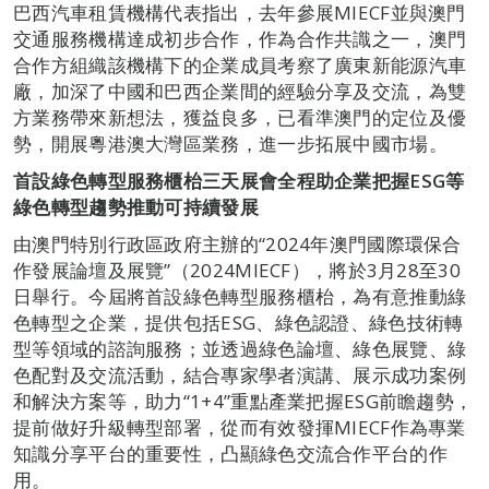
巴西汽車租賃機構代表指出，去年參展MIECF並與澳門
交通服務機構達成初步合作，作為合作共識之一，澳門
合作方組織該機構下的企業成員考察了廣東新能源汽車
廠，加深了中國和巴西企業間的經驗分享及交流，為雙
方業務帶來新想法，獲益良多，已看準澳門的定位及優
勢，開展粵港澳大灣區業務，進一步拓展中國市場。
首設綠色轉型服務櫃枱三天展會全程助企業把握
ESG等
綠色轉型趨勢
推動可持續發展
由澳門特別行政區政府主辦的“2024年澳門國際環保合
作發展論壇及展覽”（2024MIECF），將於3月28至30
日舉行。今屆將首設綠色轉型服務櫃枱，為有意推動綠
色轉型之企業，提供包括ESG、綠色認證、綠色技術轉
型等領域的諮詢服務；並透過綠色論壇、綠色展覽、綠
色配對及交流活動，結合專家學者演講、展示成功案例
和解決方案等，助力“1+4”重點產業把握ESG前瞻趨勢，
提前做好升級轉型部署，從而有效發揮MIECF作為專業
知識分享平台的重要性，凸顯綠色交流合作平台的作
用。