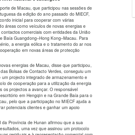
sporte de Macau, que participou nas sessões de
rtuguesa da edição do ano passado do MIECF,
ordo inicial para cooperar com várias
ndo áreas como veículos de novas energias e
a contactos comerciais com entidades da União
ande Baía Guangdong–Hong Kong–Macau. Para
ogénio, a energia eólica e o tratamento do ar nos
 cooperação em novas áreas de protecção
ovas energias de Macau, disse que participou,
s das Bolsas de Contacto Verdes, conseguiu um
re um projecto integrado de armazenamento e
olo de cooperação para a utilização da energia
s os projectos a avançar. O responsável
 escritório em Hengqin e na Grande Baía para o
cau, pelo que a participação no MIECF ajuda a
ar potenciais clientes e ganhar um apoio
 da Província de Hunan afirmou que a sua
resultados, uma vez que assinou um protocolo
águas residuais e à representação comercial com