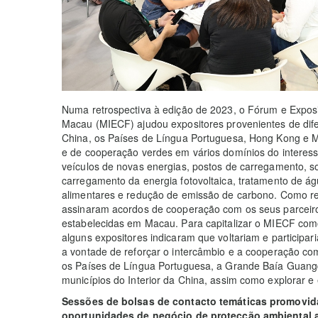
Numa retrospectiva à edição de 2023, o Fórum e Expos
Macau (MIECF) ajudou expositores provenientes de difer
China, os Países de Língua Portuguesa, Hong Kong e M
e de cooperação verdes em vários domínios do interess
veículos de novas energias, postos de carregamento, 
carregamento da energia fotovoltaica, tratamento de ág
alimentares e redução de emissão de carbono. Como re
assinaram acordos de cooperação com os seus parceiro
estabelecidas em Macau. Para capitalizar o MIECF com
alguns expositores indicaram que voltariam e partici
a vontade de reforçar o intercâmbio e a cooperação com
os Países de Língua Portuguesa, a Grande Baía Guan
municípios do Interior da China, assim como explorar 
Sessões de bolsas de contacto temáticas promovida
oportunidades de negócio de protecção ambiental a 