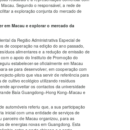
e Macau. Segundo o responsável, a rede de
cilitar a exploração conjunta do mercado de
cer em Macau e explorar o mercado da
ntal da Região Administrativa Especial de
los de cooperação na edição do ano passado,
resíduos alimentares e a redução de emissão de
 com o apoio do Instituto de Promoção do
eguiu estabelecer-se oficialmente em Macau
epara-se para desenvolver, em cooperação com
jecto-piloto que visa servir de referência para
e cultivo ecológico utilizando resíduos
etende aproveitar os contactos da universidade
a Grande Baía Guangdong–Hong Kong–Macau e
e automóveis referiu que, a sua participação
a inicial com uma entidade de serviços de
u parceiro de Macau organizou, para as
culos de energias novas em Guangdong. Esta
ercâmbio entre a parte chinesa e a parte