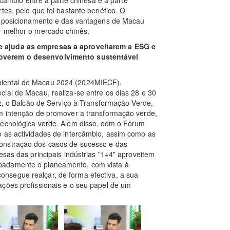
tes, pelo que foi bastante benéfico. O
do posicionamento e das vantagens de Macau
r melhor o mercado chinês.
e ajuda as empresas a aproveitarem a ESG e
moverem o desenvolvimento sustentável
biental de Macau 2024 (2024MIECF),
ial de Macau, realiza-se entre os dias 28 e 30
ez, o Balcão de Serviço à Transformação Verde,
om intenção de promover a transformação verde,
tecnológica verde. Além disso, com o Fórum
e as actividades de intercâmbio, assim como as
onstração dos casos de sucesso e das
esas das principais indústrias "1+4" aproveitem
padamente o planeamento, com vista à
nsegue realçar, de forma efectiva, a sua
ações profissionais e o seu papel de um