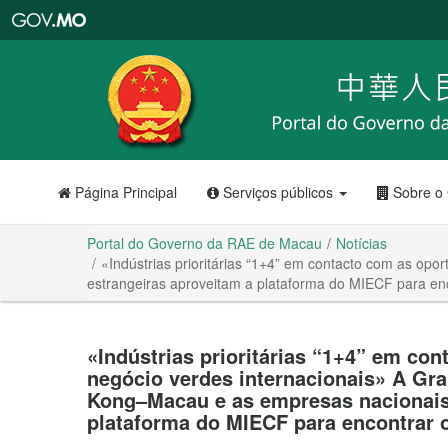
Portal
do
Governo
da
RAE
de
Macau
Página Principal
Serviços públicos
Sobre o
Portal do Governo da RAE de Macau
Notícias
«Indústrias prioritárias “1+4” em contacto com as o
estrangeiras aproveitam a plataforma do MIECF para en
«Indústrias prioritárias “1+4” em co
negócio verdes internacionais» A G
Kong–Macau e as empresas nacionais 
plataforma do MIECF para encontrar 