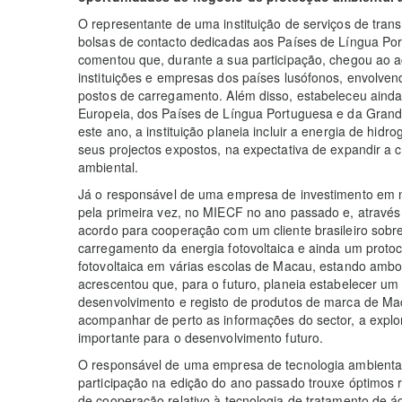
O representante de uma instituição de serviços de tran
bolsas de contacto dedicadas aos Países de Língua Po
comentou que, durante a sua participação, chegou ao ac
instituições e empresas dos países lusófonos, envolve
postos de carregamento. Além disso, estabeleceu aind
Europeia, dos Países de Língua Portuguesa e da Gr
este ano, a instituição planeia incluir a energia de hidr
seus projectos expostos, na expectativa de expandir a
ambiental.
Já o responsável de uma empresa de investimento em n
pela primeira vez, no MIECF no ano passado e, atravé
acordo para cooperação com um cliente brasileiro sob
carregamento da energia fotovoltaica e ainda um protoc
fotovoltaica em várias escolas de Macau, estando ambo
acrescentou que, para o futuro, planeia estabelecer um
desenvolvimento e registo de produtos de marca de Ma
acompanhar de perto as informações do sector, a explor
importante para o desenvolvimento futuro.
O responsável de uma empresa de tecnologia ambiental
participação na edição do ano passado trouxe óptimos 
de cooperação relativo à tecnologia de tratamento de 