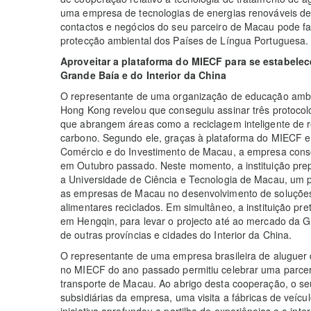
uma empresa de tecnologias de energias renováveis d
contactos e negócios do seu parceiro de Macau pode fa
protecção ambiental dos Países de Língua Portuguesa.
Aproveitar a plataforma do MIECF para se estabele
Grande Baía e do Interior da China
O representante de uma organização de educação ambie
Hong Kong revelou que conseguiu assinar três protoco
que abrangem áreas como a reciclagem inteligente de 
carbono. Segundo ele, graças à plataforma do MIECF e
Comércio e do Investimento de Macau, a empresa cons
em Outubro passado. Neste momento, a instituição pr
a Universidade de Ciência e Tecnologia de Macau, um pro
as empresas de Macau no desenvolvimento de soluções d
alimentares reciclados. Em simultâneo, a instituição pr
em Hengqin, para levar o projecto até ao mercado d
de outras províncias e cidades do Interior da China.
O representante de uma empresa brasileira de aluguer d
no MIECF do ano passado permitiu celebrar uma parceri
transporte de Macau. Ao abrigo desta cooperação, o se
subsidiárias da empresa, uma visita a fábricas de veí
iniciativa aprofundou a partilha de experiências e o int