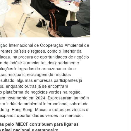
ição Internacional de Cooperação Ambiental de
entes países e regiões, como o Interior da
acau, na procura de oportunidades de negócio
e da indústria ambiental, designadamente
soluções integradas de armazenamento e
uas residuais, reciclagem de resíduos
sultado, algumas empresas participantes já
s, enquanto outras já se encontram
o plataforma de negócios verdes na região,
pariam novamente em 2024. Expressaram também
 a indústria ambiental internacional, sobretudo
gdong–Hong Kong–Macau e outras províncias e
e expandir oportunidades verdes no mercado.
s pelo MIECF contribuem para ligar as
nível nacional e estrangeiro