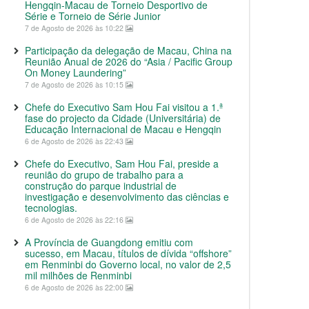
Hengqin-Macau de Torneio Desportivo de
Série e Torneio de Série Junior
7 de Agosto de 2026 às 10:22
Participação da delegação de Macau, China na
Reunião Anual de 2026 do “Asia / Pacific Group
On Money Laundering”
7 de Agosto de 2026 às 10:15
Chefe do Executivo Sam Hou Fai visitou a 1.ª
fase do projecto da Cidade (Universitária) de
Educação Internacional de Macau e Hengqin
6 de Agosto de 2026 às 22:43
Chefe do Executivo, Sam Hou Fai, preside a
reunião do grupo de trabalho para a
construção do parque industrial de
investigação e desenvolvimento das ciências e
tecnologias.
6 de Agosto de 2026 às 22:16
A Província de Guangdong emitiu com
sucesso, em Macau, títulos de dívida “offshore”
em Renminbi do Governo local, no valor de 2,5
mil milhões de Renminbi
6 de Agosto de 2026 às 22:00