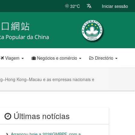
32°C
Iniciar sessão
Viagem
Negócios e comércio
Directório
gdong–Hong Kong–Macau e as empresas nacionais e
Últimas notícias
Arrancou hoje a 2026GMBPF, com a