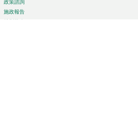
政策諮詢
施政報告
特別推介
澳門資訊
天氣
交通
公眾假期
文娛康體
城市資訊
澳門便覽
統計數字
公佈告示