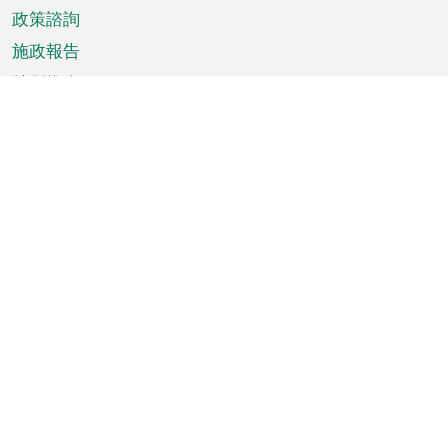
政策諮詢
施政報告
特別推介
澳門資訊
天氣
交通
公眾假期
文娛康體
城市資訊
澳門便覽
統計數字
公佈告示