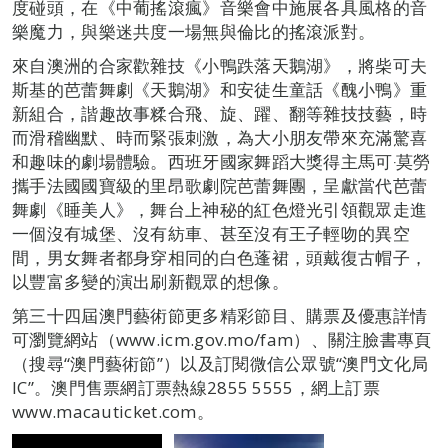
度碰頭，在《中葡搖滾瘋》音樂會中施展各具風格的音
樂魔力，與樂迷共度一場無與倫比的搖滾派對。
來自澳洲的合家歡雜技《小鴨跌落天鵝湖》，將柴可夫
斯基的芭蕾舞劇《天鵝湖》和安徒生童話《醜小鴨》重
新組合，諧趣故事糅合飛、旋、躍、翻等雜技技藝，時
而滑稽幽默、時而緊張刺激，為大小朋友帶來充滿驚喜
和趣味的劇場體驗。西班牙國家舞蹈大獎得主馬可‧莫勞
攜手法國國寶級的里昂歌劇院芭蕾舞團，呈獻當代芭蕾
舞劇《睡美人》，舞台上神秘的紅色燈光引領觀眾走進
一個沒有城堡、沒有紡車、甚至沒有王子輕吻的異空
間，男女舞者都身穿相同的白色蓬裙，頭戴復古帽子，
以豐富多變的演出刷新觀眾的想像。
第三十四屆澳門藝術節更多精彩節目、購票及優惠詳情
可瀏覽網站（www.icm.gov.mo/fam）、關注臉書專頁
（搜尋“澳門藝術節”）以及訂閱微信公眾號“澳門文化局
IC”。澳門售票網訂票熱線2855 5555，網上訂票
www.macauticket.com。