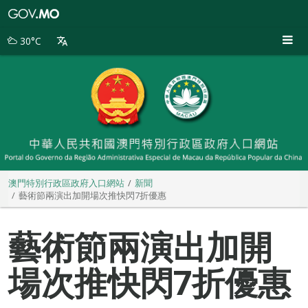
澳
門
特
30°C
別
行
政
區
政
府
入
口
網
站
澳門特別行政區政府入口網站
新聞
藝術節兩演出加開場次推快閃7折優惠
藝術節兩演出加開
場次推快閃7折優惠