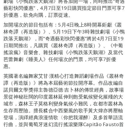
劇場《小鴨跌落天鵝湖》將各加開一場，同時推出“奇遇
藝彩快閃優惠”，4月7日至19日購買指定節目門票可享7
折優惠，欲免向隅，訂票從速。
加開場次的節目包括有：5月4日晚上8時開幕鉅獻《叢
林奇譚（再造版）》、5月19日下午3時雜技劇場《小鴨
跌落天鵝湖》，而“奇遇藝彩快閃優惠”將於4月7日至19
日期間推出，凡購買《叢林奇譚（再造版）》、《中葡
搖滾瘋》音樂會、雜技劇場《小鴨跌落天鵝湖》及當代
芭蕾舞劇《睡美人》任何場次的門票，均可享7折優
惠。
英國著名編舞家艾甘‧漢精心打造舞蹈劇場作品《叢林奇
譚（再造版）》將為本屆藝術節拉開序幕。作品改編自
諾貝爾文學獎得主魯德亞德‧吉卜林的傳世經典，故事場
景從神秘壯闊的印度叢林延伸到飽受氣候變化摧殘的大
城市，森林王子莫格利變身氣候小難民，在都市叢林為
生存而歷險。擅長糅合中西樂風的歌手黃大煒亦將壓軸
登場，演繹經典浪漫情歌〈你把我灌醉〉及多首華語流
行曲，並與葡萄牙迷幻流行搖滾樂隊Capitão Fausto首