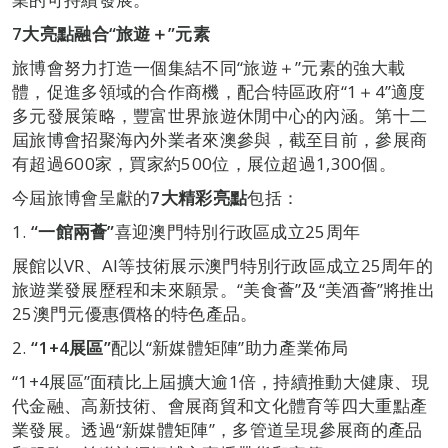
7
大亮點融合
“
旅遊＋
”
元素
旅博會努力打造一個集結不同“旅遊＋”元素的強大載
體，促進多領域的合作商機，配合特區政府“1＋4”適度
多元發展策略，豐富世界旅遊休閒中心的內涵。第十二
屆旅博會招聚海內外業者來澳參與，截至目前，參展商
有超過600家，買家約500位，展位超過1,300個。
今屆旅博會呈獻的
7
大精彩亮點
包括：
1.
“
一館兩薈
”
喜迎澳門特別行政區成立25周年
展館以VR、AI等技術展示澳門特別行政區成立25周年的
旅遊業發展歷程和未來願景。“美食薈”及“美酒薈”將推出
25澳門元優惠價格的特色產品。
2.
“1+4
展區
”
配以“新媒體矩陣”助力產業佈局
“1+4展區”面積比上屆擴大逾1倍，持續推動大健康、現
代金融、高新技術、會展商貿和文化體育等四大重點產
業發展。透過“新媒體矩陣”，多管道呈現參展商的產品