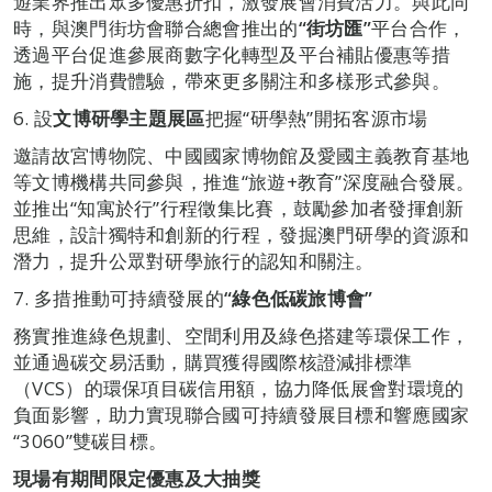
遊業界推出眾多優惠折扣，激發展會消費活力。與此同
時，與澳門街坊會聯合總會推出的
“街坊匯”
平台合作，
透過平台促進參展商數字化轉型及平台補貼優惠等措
施，提升消費體驗，帶來更多關注和多樣形式參與。
6. 設
文博研學主題展區
把握“研學熱”開拓客源市場
邀請故宮博物院、中國國家博物館及愛國主義教育基地
等文博機構共同參與，推進“旅遊+教育”深度融合發展。
並推出“知寓於行”行程徵集比賽，鼓勵參加者發揮創新
思維，設計獨特和創新的行程，發掘澳門研學的資源和
潛力，提升公眾對研學旅行的認知和關注。
7. 多措推動可持續發展的
“
綠色低碳旅博會
”
務實推進綠色規劃、空間利用及綠色搭建等環保工作，
並通過碳交易活動，購買獲得國際核證減排標準
（VCS）的環保項目碳信用額，協力降低展會對環境的
負面影響，助力實現聯合國可持續發展目標和響應國家
“3060”雙碳目標。
現場有期間
限定優惠及
大抽獎