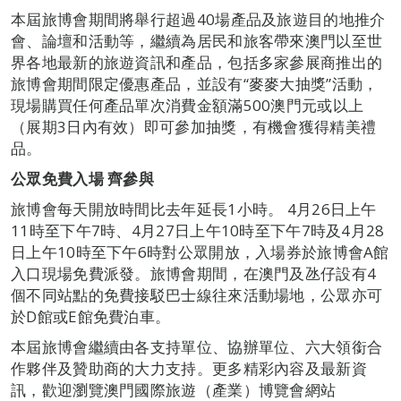
本屆旅博會期間將舉行超過40場產品及旅遊目的地推介
會、論壇和活動等，繼續為居民和旅客帶來澳門以至世
界各地最新的旅遊資訊和產品，包括多家參展商推出的
旅博會期間限定優惠產品，並設有“麥麥大抽獎”活動，
現場購買任何產品單次消費金額滿500澳門元或以上
（展期3日內有效）即可參加抽獎，有機會獲得精美禮
品。
公眾免費入場
齊參與
旅博會每天開放時間比去年延長1小時。 4月26日上午
11時至下午7時、4月27日上午10時至下午7時及4月28
日上午10時至下午6時對公眾開放，入場券於旅博會A館
入口現場免費派發。旅博會期間，在澳門及氹仔設有4
個不同站點的免費接駁巴士線往來活動場地，公眾亦可
於D館或E館免費泊車。
本屆旅博會繼續由各支持單位、協辦單位、六大領銜合
作夥伴及贊助商的大力支持。更多精彩內容及最新資
訊，歡迎瀏覽澳門國際旅遊（產業）博覽會網站