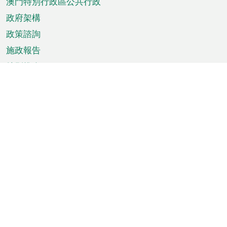
澳門特別行政區公共行政
政府架構
政策諮詢
施政報告
特別推介
澳門資訊
天氣
交通
公眾假期
文娛康體
城市資訊
澳門便覽
統計數字