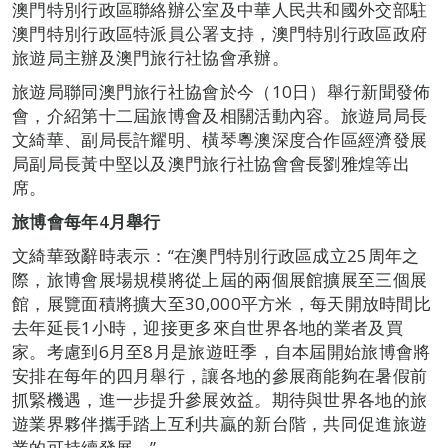
澳門特別行政區聯絡辦公室及中華人民共和國外交部駐
澳門特別行政區特派員公署支持，澳門特別行政區政府
旅遊局主辦及澳門旅行社協會承辦。
旅遊局聯同澳門旅行社協會於今（10日）舉行新聞發佈
會，介紹第十二屆旅博會及相關活動內容。旅遊局局長
文綺華、副局長許耀明、橫琴粵澳深度合作區經濟發展
局副局長黃中堅以及澳門旅行社協會會長劉雅煌等出
席。
旅博會每年
4
月舉行
文綺華致辭時表示：“在澳門特別行政區成立25周年之
際，旅博會展場規模將從上屆的兩個展館擴展至三個展
館，展覽面積將擴大至30,000平方米，每天開放時間比
去年延長1小時，迎接更多來自世界各地的業者及買
家。考慮到6月至8月是旅遊旺季，自本屆開始旅博會將
安排在每年的四月舉行，讓各地的參展商能夠在暑假前
抓緊機遇，進一步提升參展效益
。
期待與世界各地的旅
遊業界夥伴攜手踏上互利共贏的新台階，共同促進旅遊
業的可持續發展。”