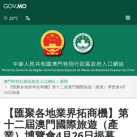
澳
門
特
26°C
別
行
政
區
政
府
入
口
網
站
澳門特別行政區政府入口網站
新聞
【匯聚各地業界拓商機】第十二屆澳門國際旅遊（產業）博覽會4月
26日揭幕
【匯聚各地業界拓商機】第
十二屆澳門國際旅遊（產
業）博覽會4月26日揭幕