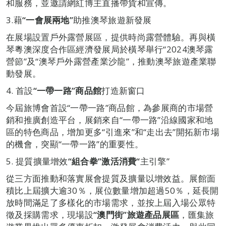
和服務，並邀請網紅博主直播帶貨和宣傳。
3.藉
“
一會展兩地
”
助推澳琴旅遊新發展
在展場設置戶外露營展區，提供時尚露營體驗。再與橫
琴粵澳深度合作區經濟發展局於橫琴舉行“2024澳琴露
營節”及“澳琴戶外露營產業沙龍”，推動澳琴旅遊產業聯
動發展。
4. 首設
“
一帶一路
”
商品館
打造新窗口
今屆旅博會首設“一帶一路”商品館，為參展商的市場營
銷和推廣創造平台，展銷來自“一帶一路”沿線國家和地
區的特色商品，增加更多“引進來”和“走出去”開拓新市場
的機會，突顯“一帶一路”的重要性。
5. 提質擴量增效
“
組合拳
”
激活消費
“
主引擎”
從三方面推動和落實展會提質及擴量以增效益。展館面
積比上屆擴大逾30％，展位數量增加超過50％，延長開
放時間滿足了多樣化的市場需求，並按上屆入場公眾特
徵及採購需求，現場設
“澳門街”旅遊產品展區
，匯集旅