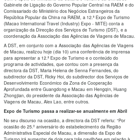
Gabinete de Ligação do Governo Popular Central na RAEM e do
Comissariado do Ministério dos Negócios Estrangeiros da
República Popular da China na RAEM, a 12.ª Expo de Turismo
(Macao International Travel (Industry) Expo - MITE) conta a
organização da Direcção dos Serviços de Turismo (DST), e a
coordenação da Associação das Agências de Viagens de Macau.
A DST, em conjunto com a Associação das Agências de Viagens
de Macau, realizou hoje (dia 10) uma conferência de imprensa
para apresentar a 12.ª Expo de Turismo e o conteúdo do
programa de actividades, que contou com a presença da
directora da DST, Maria Helena de Senna Fernandes, do
subdirector da DST, Ricky Hoi, do subdirector dos Serviços de
Desenvolvimento Económico da Zona de Cooperação
Aprofundada entre Guangdong e Macau em Hengqin, Huang
Zhongjian, do presidente da Associação das Agências de
Viagens de Macau, Alex Lao, entre outros.
Expo de Turismo passa a realizar-se anualmente em Abril
No seu discurso na ocasião, a directora da DST referiu: “Por
ocasião do 25.º aniversário do estabelecimento da Região
Administrativa Especial de Macau, a dimensão da Expo de
Turismo irá aumentar de dois para três pavilhões em relação à