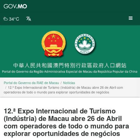
Portal
do
Governo
34°C
da
RAE
de
Macau
Portal do Governo da RAE de Macau
Notícias
12.ª Expo Internacional de Turismo (Indústria) de Macau abre 26 de Abril com
operadores de todo o mundo para explorar oportunidades de negócios
12.ª Expo Internacional de Turismo
(Indústria) de Macau abre 26 de Abril
com operadores de todo o mundo para
explorar oportunidades de negócios