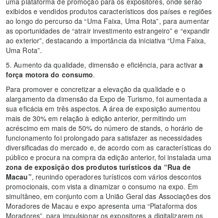
uma plataforma de promoção para os expositores, onde serão
exibidos e vendidos produtos característicos dos países e regiões
ao longo do percurso da “Uma Faixa, Uma Rota”, para aumentar
as oportunidades de “atrair investimento estrangeiro” e “expandir
ao exterior”, destacando a importância da iniciativa “Uma Faixa,
Uma Rota”.
5. Aumento da qualidade, dimensão e eficiência, para activar
a
força motora
do consumo
.
Para promover e concretizar a elevação da qualidade e o
alargamento da dimensão da Expo de Turismo, foi aumentada a
sua eficácia em três aspectos. A área de exposição aumentou
mais de 30% em relação à edição anterior, permitindo um
acréscimo em mais de 50% do número de stands, o horário de
funcionamento foi prolongado para satisfazer as necessidades
diversificadas do mercado e, de acordo com as características do
público e procura na compra da edição anterior, foi instalada uma
zona de exposição dos produtos turísticos da “Rua de
Macau”
, reunindo operadores turísticos com vários descontos
promocionais, com vista a dinamizar o consumo na expo. Em
simultâneo, em conjunto com a União Geral das Associações dos
Moradores de Macau e expo apresenta uma “Plataforma dos
Moradores”, para impulsionar os expositores a digitalizarem os