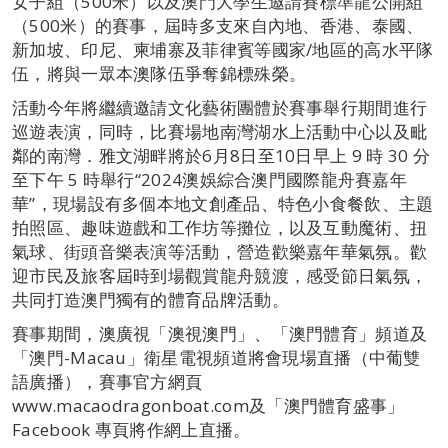
女子組（500米）以及澳門大學生邀請賽標準龍公開組
（500米）的賽事，屆時多支來自內地、香港、泰國、
新加坡、印尼、柬埔寨及菲律賓等國家/地區的高水平隊
伍，將與一眾本澳隊伍爭奪錦標殊榮。
活動今年將繼續邀請文化藝術團體於賽事舉行期間進行
巡遊表演，同時，比賽場地南灣湖水上活動中心以及毗
鄰的南灣．雅文湖畔將於6月8日至10日早上 9 時 30 分
至下午 5 時舉行“2024澳娛綜合澳門國際龍舟賽嘉年
華”，現場設有多個本地文創產品、特色小食餐飲、主題
拍照區、趣味遊戲和工作坊等攤位，以及互動魔術、扭
氣球、街頭音樂表演等活動，營造歡樂嘉年華氣氛。歡
迎市民及旅客屆時到場觀賞龍舟競渡，感受節日氣氛，
共同打造澳門獨有的體育品牌活動。
賽事期間，澳廣視「澳視澳門」、「澳門體育」頻道及
「澳門-Macau」衛星電視頻道將會現場直播（中葡雙
語廣播），賽事官方網頁
www.macaodragonboat.com及「澳門體育盛事」
Facebook 專頁將作網上直播。