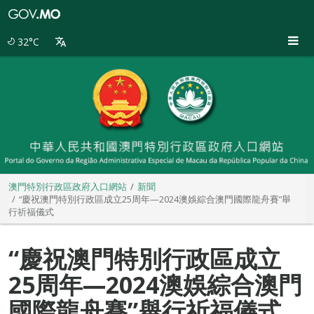
澳
門
特
32°C
別
行
政
區
政
府
入
口
網
站
澳門特別行政區政府入口網站
新聞
“慶祝澳門特別行政區成立25周年—2024澳娛綜合澳門國際龍舟賽”舉
行祈福儀式
“慶祝澳門特別行政區成立
25周年—2024澳娛綜合澳門
國際龍舟賽”舉行祈福儀式