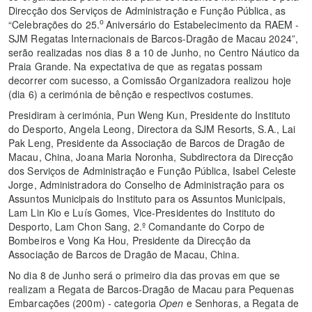
Direcção dos Serviços de Administração e Função Pública, as
o
“Celebrações do 25.
Aniversário do Estabelecimento da RAEM -
SJM Regatas Internacionais de Barcos-Dragão de Macau 2024”,
serão realizadas nos dias 8 a 10 de Junho, no Centro Náutico da
Praia Grande. Na expectativa de que as regatas possam
decorrer com sucesso, a Comissão Organizadora realizou hoje
(dia 6) a cerimónia de bênção e respectivos costumes.
Presidiram à cerimónia, Pun Weng Kun, Presidente do Instituto
do Desporto, Angela Leong, Directora da SJM Resorts, S.A., Lai
Pak Leng, Presidente da Associação de Barcos de Dragão de
Macau, China, Joana Maria Noronha, Subdirectora da Direcção
dos Serviços de Administração e Função Pública, Isabel Celeste
Jorge, Administradora do Conselho de Administração para os
Assuntos Municipais do Instituto para os Assuntos Municipais,
Lam Lin Kio e Luís Gomes, Vice-Presidentes do Instituto do
Desporto, Lam Chon Sang, 2.º Comandante do Corpo de
Bombeiros e Vong Ka Hou, Presidente da Direcção da
Associação de Barcos de Dragão de Macau, China.
No dia 8 de Junho será o primeiro dia das provas em que se
realizam a Regata de Barcos-Dragão de Macau para Pequenas
Embarcações (200m) - categoria
Open
e Senhoras, a Regata de