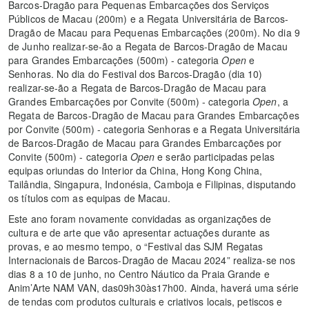
Barcos-Dragão para Pequenas Embarcações dos Serviços
Públicos de Macau (200m) e a Regata Universitária de Barcos-
Dragão de Macau para Pequenas Embarcações (200m). No dia 9
de Junho realizar-se-ão a Regata de Barcos-Dragão de Macau
para Grandes Embarcações (500m) - categoria
Open
e
Senhoras. No dia do Festival dos Barcos-Dragão (dia 10)
realizar-se-ão a Regata de Barcos-Dragão de Macau para
Grandes Embarcações por Convite (500m) - categoria
Open
, a
Regata de Barcos-Dragão de Macau para Grandes Embarcações
por Convite (500m) - categoria Senhoras e a Regata Universitária
de Barcos-Dragão de Macau para Grandes Embarcações por
Convite (500m) - categoria
Open
e serão participadas pelas
equipas oriundas do Interior da China, Hong Kong China,
Tailândia, Singapura, Indonésia, Camboja e Filipinas, disputando
os títulos com as equipas de Macau.
Este ano foram novamente convidadas as organizações de
cultura e de arte que vão apresentar actuações durante as
provas, e ao mesmo tempo, o “Festival das SJM Regatas
Internacionais de Barcos-Dragão de Macau 2024” realiza-se nos
dias 8 a 10 de junho, no Centro Náutico da Praia Grande e
Anim’Arte NAM VAN, das09h30às17h00. Ainda, haverá uma série
de tendas com produtos culturais e criativos locais, petiscos e