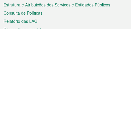
Estrutura e Atribuições dos Serviços e Entidades Públicos
Consulta de Políticas
Relatório das LAG
Promoções especiais
Sobre a RAEM
Tempo
Transporte
Feriados
Cultura e lazer
Informação de Macau
Ficheiro sobre Macau
Estatísticas
Anúncios