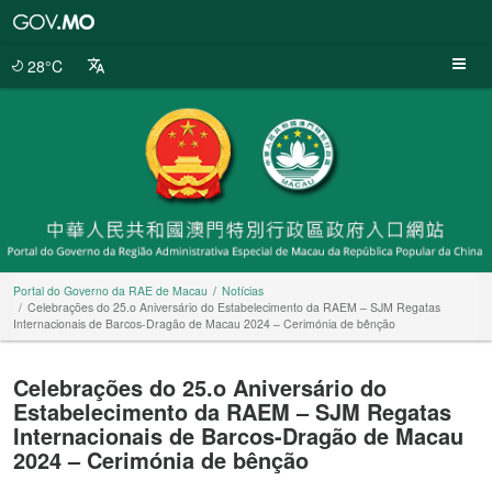
Portal
do
Governo
28°C
da
RAE
de
Macau
Portal do Governo da RAE de Macau
Notícias
Celebrações do 25.o Aniversário do Estabelecimento da RAEM – SJM Regatas
Internacionais de Barcos-Dragão de Macau 2024 – Cerimónia de bênção
Celebrações do 25.o Aniversário do
Estabelecimento da RAEM – SJM Regatas
Internacionais de Barcos-Dragão de Macau
2024 – Cerimónia de bênção