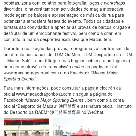
bebidas, zona com cenário para fotografia, jogos e
workshops
divertidos, e haverá também actividades de magia interactiva,
modelagem de balões e apresentação de música de rua para
potenciar a atmosfera festiva do evento. Todos os cidadãos e
turistas são convidados a apreciar as provas de barcos-dragão e
desfrutar de um emocionante festival, bem como a criar, em
conjunto, a marca desportiva exclusiva que Macau tem.
Durante a realização das provas, o programa vai ser transmitido
em directo nos canais de TDM Ou Mun, TDM Desporto e na TDM
– Macau Satélite em bilingue (nas línguas chinesa e portuguesa),
bem como através da transmissão
online
na página oficial
www.macaodragonboat.com e do Facebook
“Macao Major
Sporting Events”
.
Para mais informações, pode consultar a página electrónica
oficial www.macaodragonboat.com e seguir a página do
Facebook
“Macao Major Sporting Events”
, bem como a conta
oficial “Desporto de Macau” 澳門體育 e assinatura oficial “Instituto
do Desporto da RAEM” 澳門特區體育局 no WeChat.