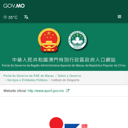
Portal
do
Governo
35°C
da
RAE
de
Macau
Portal do Governo da RAE de Macau
Sobre o Governo
Serviços e Entidades Públicos
Instituto do Desporto
Website oficial:
http://www.sport.gov.mo