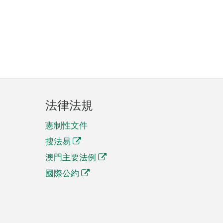
法律法規
憲制性文件
搜法易
澳門主要法例
國際公約