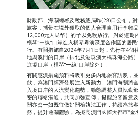
財政部、海關總署及稅務總局昨(28)日公布，
旅客，攜帶在境外獲取的個人合理自用行李物品，
12,000元人民幣）的予以免稅放行。對於短
橫琴“一線”口岸進入橫琴粵澳深度合作區的居
行。有關措施自2024年7月1日起，先行在4
地與澳門的口岸（拱北及港珠澳大橋珠海公路）實
進境口岸（橫琴“一線”口岸除外）。
有關惠澳措施預料將吸引更多內地旅客訪澳，
欲，為澳門經濟發展注入新動力。澳門海關將
入境口岸的人流變化趨勢，動態調整人員執勤
密的聯絡溝通，共同加強宣傳，提醒旅客留意
關亦會一如既往做好關檢執法工作，持續為旅
務，提升通關體驗，為擦亮澳門國際大都市“金