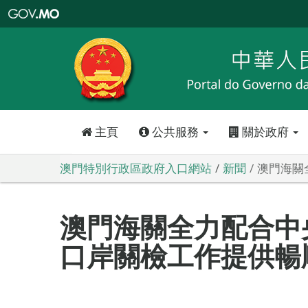
澳
門
特
別
行
政
區
政
府
入
口
網
站
主頁
公共服務
關於政府
澳門特別行政區政府入口網站
新聞
澳門海關
澳門海關全力配合中
口岸關檢工作提供暢