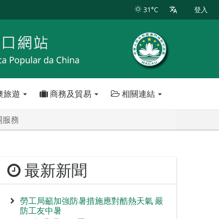
31°C
登入
澳旅遊
商務及貿易
相關連結
關服務
最新新聞
勞工局籲加強防暑措施應對酷熱天氣 嚴
防工友中暑