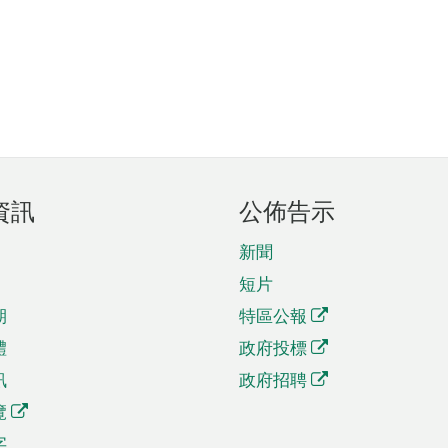
資訊
公佈告示
新聞
短片
期
特區公報
體
政府投標
訊
政府招聘
覽
字