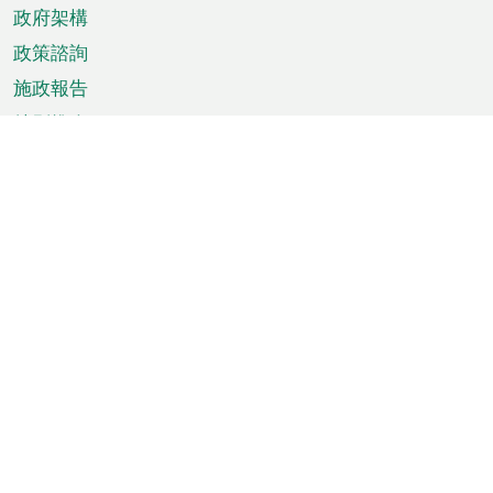
政府架構
政策諮詢
施政報告
特別推介
澳門資訊
天氣
交通
公眾假期
文娛康體
城市資訊
澳門便覽
統計數字