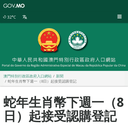
澳
門
特
32°C
別
行
政
區
政
府
入
口
網
站
澳門特別行政區政府入口網站
新聞
蛇年生肖幣下週一（8日）起接受認購登記
蛇年生肖幣下週一（8
日）起接受認購登記