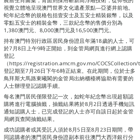
農曆生肖圖案，背面則採用嶄新高浮雕技術，從仰視的
視覺立體地呈現澳門世界文化遺產景點—亞婆井前地。
蛇年紀念幣的規格包括壹安士及五安士精裝銀幣，以及
零點五安士的精裝金幣，三款紀念幣的售價分別為
1,380澳門元、8,000澳門元及16,500澳門元。
持有澳門特別行政區居民身份證且年滿18歲的人士，可
於7月8日上午9時正開始，到金管局網頁進行網上認購
登記
（https://registration.amcm.gov.mo/COCSCollection
登記期至7月26日下午6時正結束。在此期間，位於士多
鳥拜斯大馬路東曦閣的金管局出納櫃檯將協助有需要的
人士辦理登記認購手續。
每名澳門居民僅限登記一次，如蛇年紀念幣出現超額認
購將進行電腦抽籤，抽籤結果將於8月2日透過手機短訊
通知認購人士，已完成登記的人士亦可自該日起於金管
局網頁查閱抽籤結果。
成功認購者或其受託人須於8月5日至8月23日期間，帶
同認購者的澳門居民身份證副本前往澳門大西洋銀行分