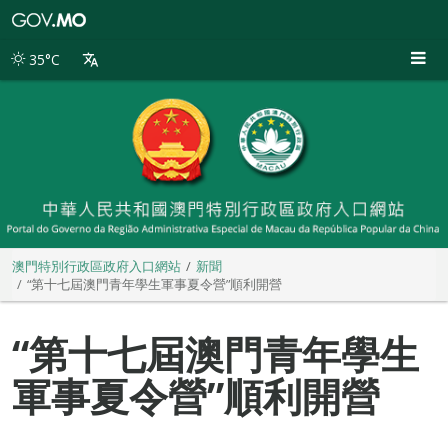
澳
門
特
35°C
別
行
政
區
政
府
入
口
網
站
澳門特別行政區政府入口網站
新聞
“第十七屆澳門青年學生軍事夏令營”順利開營
“第十七屆澳門青年學生
軍事夏令營”順利開營