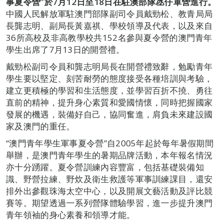
事夏令營
”
於
7
月
12
日至
18
日在駐澳部隊氹仔軍營進行。
中國人民解放軍駐澳門部隊副司令員戴勁松、教青局局
長龔志明、副局長黃嘉祺、學校領導及代表，以及來自
36所高校及非高教學校共152名參與夏令營的澳門青年
學生出席了7月13日的開營禮。
戴勁松副司令員和龔志明局長在開營禮致辭，勉勵青年
學生要以堅定、刻苦耐勞的態度接受各種培訓與考驗，
建立更積極的學習和生活態度，並學習百折不撓、勇往
直前的精神，提升身心素質和愛國情懷，同時把握國家
發展的機遇，裝備好自己，協同奮進，肩負未來建設國
家及澳門的重任。
“澳門青年學生軍事夏令營”自2005年起於每年暑假期間
舉辦，是澳門青年學生的暑期品牌活動，本年報名情況
亦十分踴躍。夏令營訓練內容豐富，包括基礎裝備知
識、野營拉練、野炊及衛生救護等軍事訓練課目，還安
排外出參觀珠海太空中心，以及開展文藝活動及評比競
賽等。期望透過一系列營隊體驗學習，進一步提升澳門
青年領袖的身心素養和領導才能。