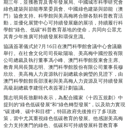
期三年，並獲教育及青年發展局、中國城市科學研究會
綠色建築與節能專業委員會、中國綠色建築與節能（澳
門）協會支持。科學館與美高梅將合辦各類科普教育活
動，並優化展覽中心可持續發展廳的展項，持續履行科
學館“綠色、低碳”科普教育基地的使命，共同向公眾尤
其青少年推廣可持續發展和環保意識。
協議簽署儀式於7月16日在澳門科學館會議中心會議廳
舉行。在社會文化司司長歐陽瑜、美高梅中國控股有限
公司總裁及執行董事馮小峰、澳門科學館股東會主席、
教青局局長龔志明、澳門科學館股份有限公司董事長穆
欣欣、美高梅人力資源執行副總裁余婉瑩的見證下，由
澳門科學館館長邵漢彬與美高梅人力資源及可持續發展
高級副總裁李建恆代表簽署計劃協議。
龔志明局長致辭時表示，為配合國家《十四五規劃》中
提到的“綠色低碳發展”和“綠色轉型發展”，以及助力實現
“碳達峰、碳中和目標”，特區政府先後推行了多項政
策，當中尤其重視綠色低碳教育的發展。他感謝美高梅
全力支持澳門的綠色、低碳和可持續發展科普教育事