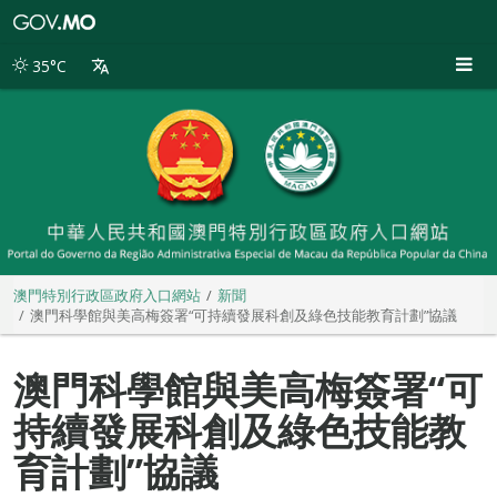
澳
門
特
35°C
別
行
政
區
政
府
入
口
網
站
澳門特別行政區政府入口網站
新聞
澳門科學館與美高梅簽署“可持續發展科創及綠色技能教育計劃”協議
澳門科學館與美高梅簽署“可
持續發展科創及綠色技能教
育計劃”協議