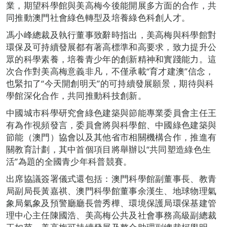
業，期望科學館與美高梅今後能開展多方面的合作，共
同推動澳門社會綠色轉型及培養綠色科創人才。
馮小峰總裁及執行董事致辭時指出，美高梅與科學館對
環保及可持續發展都有著高標準和高要求，致力提升公
眾的科學素養，培養青少年的創新精神和實踐能力。這
次合作對美高梅意義非凡，不僅承載“育才建澳”信念，
也緊扣了“今天開創明天”的可持續發展願景，期待與科
學館深化合作，共同推動科技創新。
中國城市科學研究會綠色建築與節能專業委員會主任王
有為作視頻發言，委員會將與科學館、中國綠色建築與
節能（澳門）協會以及其他省市相關機構合作，推進有
關教育計劃，其中首個項目將舉辦以“共同塑造綠色生
活”為題的全國青少年科普競賽。
出席協議簽署儀式還包括：澳門科學館副董事長、教青
局副局長黃嘉祺、澳門科學館董事余漢生、地球物理氣
象局氣象及預警廳廳長曾秀樺、環境保護局環保基建管
理中心主任陳國浩、美高梅公共及社會事務高級副總裁