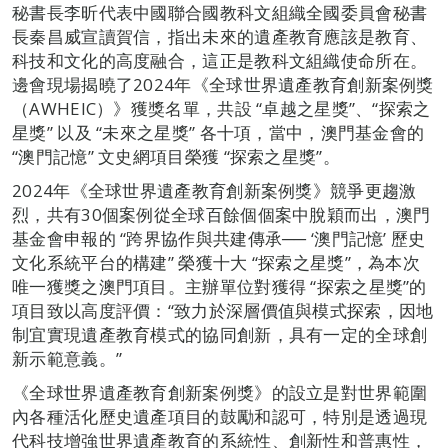
秘書長李昕代表中國聯合國教科文組織全國委員會秘書
長秦昌威宣讀賀信，指出未來的遺產教育應該是教育、
科技和文化的高度融合，這正是教科文組織使命所在。
邊會現場揭曉了2024年《全球世界遺產教育創新案例獎
（AWHEIC）》獲獎名單，共設 “卓越之星獎”、“探索之
星獎” 以及 “未來之星獎” 各十項，當中，澳門基金會的
“澳門記憶” 文史網項目榮獲 “探索之星獎”。
2024年《全球世界遺產教育創新案例獎》競爭更趨激
烈，共有30個案例從全球百餘個個案中脫穎而出，澳門
基金會申報的 “跨界協作與共建傳承── ‘澳門記憶’ 歷史
文化系統平台的構建” 榮獲十大 “探索之星獎”，為本次
唯一獲獎之澳門項目。主辦單位對獲得 “探索之星獎”的
項目致以高度評價：“致力於深層價值與模式探索，因地
制宜實現遺產教育模式的協同創新，具有一定的全球創
新示範意義。”
《全球世界遺產教育創新案例獎》的設立是對世界範圍
內各種活化歷史遺產項目的鼓勵和認可，特別是透過現
代科技增強世界遺產教育的系統性、創新性和普惠性，