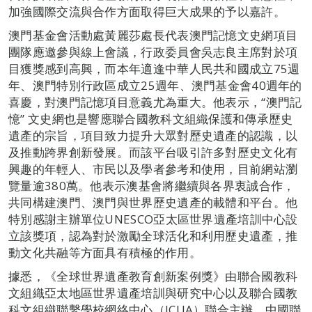
加強國際交流與合作方面取得巨大成果的予以嘉許。
澳門基金會活動處黃麗莎處長代表澳門記憶文史網項目
團隊應邀參與線上會議，行政委員會吳志良主席對於項
目獲獎感到高興，而本年適逢中華人民共和國成立75週
年、澳門特別行政區成立25週年、澳門基金會40週年的
喜慶，對澳門記憶項目意義尤為重大。他表示，“澳門記
憶” 文史網也是響應聯合國教科文組織保護和傳承歷史
遺產的宗旨，項目致力提升大眾對歷史遺產的認識，以
及推動跨界創新發展。而該平台吸引許多對歷史文化有
興趣的年輕人、市民以及學者參考和使用，目前網站瀏
覽量逾380萬。他表示澳基會將繼續與各界衷誠合作，
共同構建澳門、澳門與世界歷史遺產的載體和平台。他
特別感謝主辦單位UNESCO亞太區世界遺產培訓中心設
立該獎項，認為對於激勵全球活化和利用歷史遺產，推
動文化共融等方面具有積極的作用。
據悉，《全球世界遺產教育創新案例獎》由聯合國教科
文組織亞太地區世界遺產培訓與研究中心以及聯合國教
科文組織聯繫學校網絡中心（ICUA）聯合主辦、中國聯