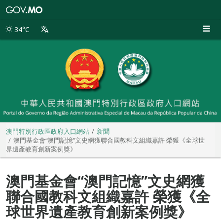
澳
門
特
34°C
別
行
政
區
政
府
入
口
網
站
澳門特別行政區政府入口網站
新聞
澳門基金會“澳門記憶”文史網獲聯合國教科文組織嘉許 榮獲《全球世
界遺產教育創新案例獎》
澳門基金會“澳門記憶”文史網獲
聯合國教科文組織嘉許 榮獲《全
球世界遺產教育創新案例獎》