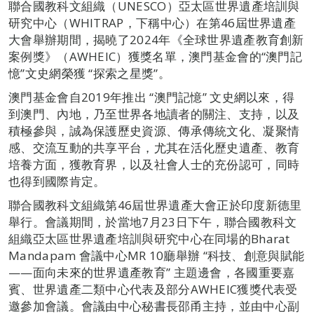
聯合國教科文組織（UNESCO）亞太區世界遺產培訓與
研究中心（WHITRAP，下稱中心）在第46屆世界遺產
大會舉辦期間，揭曉了2024年《全球世界遺產教育創新
案例獎》（AWHEIC）獲獎名單，澳門基金會的“澳門記
憶”文史網榮獲 “探索之星獎”。
澳門基金會自2019年推出 “澳門記憶” 文史網以來，得
到澳門、內地，乃至世界各地讀者的關注、支持，以及
積極參與，誠為保護歷史資源、傳承傳統文化、凝聚情
感、交流互動的共享平台，尤其在活化歷史遺產、教育
培養方面，獲教育界，以及社會人士的充份認可，同時
也得到國際肯定。
聯合國教科文組織第46屆世界遺產大會正於印度新德里
舉行。會議期間，於當地7月23日下午，聯合國教科文
組織亞太區世界遺產培訓與研究中心在同場的Bharat
Mandapam 會議中心MR 10廳舉辦 “科技、創意與賦能
——面向未來的世界遺產教育” 主題邊會，各國重要嘉
賓、世界遺產二類中心代表及部分AWHEIC獲獎代表受
邀參加會議。會議由中心秘書長邵甬主持，並由中心副