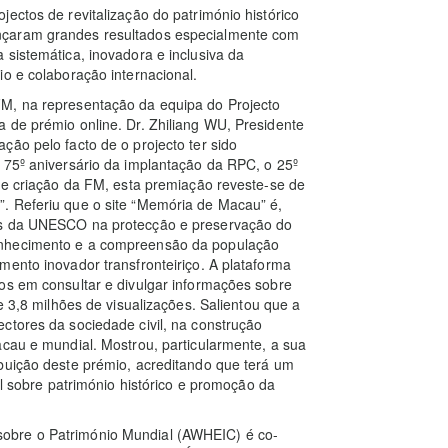
ectos de revitalização do património histórico
nçaram grandes resultados especialmente com
 sistemática, inovadora e inclusiva da
io e colaboração internacional.
FM, na representação da equipa do Projecto
 de prémio online. Dr. Zhiliang WU, Presidente
ção pelo facto de o projecto ter sido
 75º aniversário da implantação da RPC, o 25º
 de criação da FM, esta premiação reveste-se de
. Referiu que o site “Memória de Macau” é,
vos da UNESCO na protecção e preservação do
onhecimento e a compreensão da população
mento inovador transfronteiriço. A plataforma
os em consultar e divulgar informações sobre
e 3,8 milhões de visualizações. Salientou que a
ctores da sociedade civil, na construção
acau e mundial. Mostrou, particularmente, a sua
buição deste prémio, acreditando que terá um
al sobre património histórico e promoção da
obre o Património Mundial (AWHEIC) é co-