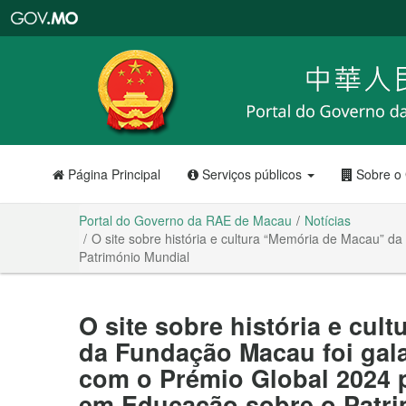
Portal
do
Governo
da
RAE
de
Macau
Página Principal
Serviços públicos
Sobre o
Portal do Governo da RAE de Macau
Notícias
O site sobre história e cultura “Memória de Macau”
Património Mundial
O site sobre história e cu
da Fundação Macau foi gal
com o Prémio Global 2024 
em Educação sobre o Patri