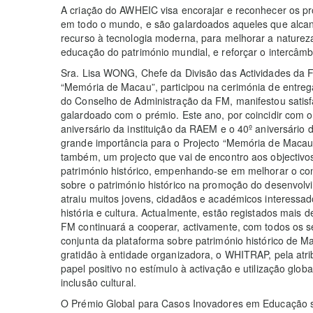
A criação do AWHEIC visa encorajar e reconhecer os proj
em todo o mundo, e são galardoados aqueles que alca
recurso à tecnologia moderna, para melhorar a natureza
educação do património mundial, e reforçar o intercâmb
Sra. Lisa WONG, Chefe da Divisão das Actividades da 
“Memória de Macau”, participou na cerimónia de entrega
do Conselho de Administração da FM, manifestou satisfa
galardoado com o prémio. Este ano, por coincidir com o
aniversário da instituição da RAEM e o 40º aniversário
grande importância para o Projecto “Memória de Macau”
também, um projecto que vai de encontro aos objecti
património histórico, empenhando-se em melhorar o c
sobre o património histórico na promoção do desenvolvi
atraiu muitos jovens, cidadãos e académicos interessad
história e cultura. Actualmente, estão registados mais d
FM continuará a cooperar, activamente, com todos os se
conjunta da plataforma sobre património histórico de M
gratidão à entidade organizadora, o WHITRAP, pela atri
papel positivo no estímulo à activação e utilização glob
inclusão cultural.
O Prémio Global para Casos Inovadores em Educação s