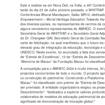
Está a realizar-se em Nova Deli, na Índia, a 46ª Conf
tarde do dia 23 de Julho próximo passado, o WHITRAP 
Conferências Bharat Mandapam, Salão MR10, dedicado
Empowerment
— World Heritage Education Towards the
dos diversos países, os representantes de centros da c
alguns vencedores representantes do AWHEIC. O evento
Secretária-Geral do WHITRAP, e o Secretário-Geral Adj
do Dr. Changwei QIN, Secretário Geral da Comissão Na
carta de felicitação, na qual manifestou que o futuro d
elevado grau de integração da educação, tecnologia e c
UNESCO. Neste evento, foi anunciada a lista dos vence
de “Estrela de Excelência”, 10 de “Estrela de Descobrim
“Memória de Macau” da Fundação Macau foi classificad
A competição para o AWHEIC 2024 é muito intensa, 30 p
projectos concorrentes de todo o mundo. O projecto apr
co-construção do património: Construindo a Plataforma
Macau’” foi classificado com prémio de "Estrela de Desc
ser premiado. A entidade organizadora elogiou os projec
Descobrimento": "dedicados a explorar valores profundo
colaborativa de modelos de educação patrimonial de ac
significado de demonstração de inovação global."