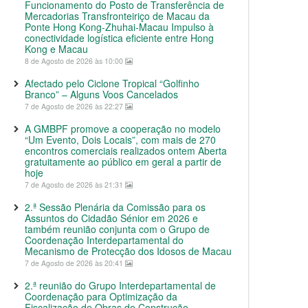
Funcionamento do Posto de Transferência de
Mercadorias Transfronteiriço de Macau da
Ponte Hong Kong-Zhuhai-Macau Impulso à
conectividade logística eficiente entre Hong
Kong e Macau
8 de Agosto de 2026 às 10:00
Afectado pelo Ciclone Tropical “Golfinho
Branco” – Alguns Voos Cancelados
7 de Agosto de 2026 às 22:27
A GMBPF promove a cooperação no modelo
“Um Evento, Dois Locais”, com mais de 270
encontros comerciais realizados ontem Aberta
gratuitamente ao público em geral a partir de
hoje
7 de Agosto de 2026 às 21:31
2.ª Sessão Plenária da Comissão para os
Assuntos do Cidadão Sénior em 2026 e
também reunião conjunta com o Grupo de
Coordenação Interdepartamental do
Mecanismo de Protecção dos Idosos de Macau
7 de Agosto de 2026 às 20:41
2.ª reunião do Grupo Interdepartamental de
Coordenação para Optimização da
Fiscalização de Obras de Construção,