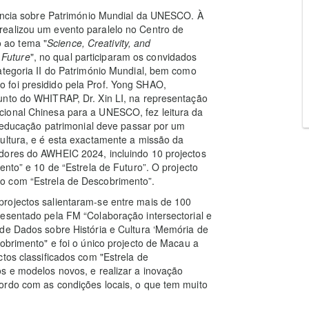
erência sobre Património Mundial da UNESCO. À
realizou um evento paralelo no Centro de
 ao tema "
Science, Creativity, and
 Future
", no qual participaram os convidados
ategoria II do Património Mundial, bem como
 foi presidido pela Prof. Yong SHAO,
unto do WHITRAP, Dr. Xin LI, na representação
cional Chinesa para a UNESCO, fez leitura da
a educação patrimonial deve passar por um
ultura, e é esta exactamente a missão da
dores do AWHEIC 2024, incluindo 10 projectos
ento” e 10 de “Estrela de Futuro”. O projecto
o com “Estrela de Descobrimento”.
rojectos salientaram-se entre mais de 100
esentado pela FM “Colaboração intersectorial e
 de Dados sobre História e Cultura ‘Memória de
obrimento" e foi o único projecto de Macau a
tos classificados com "Estrela de
s e modelos novos, e realizar a inovação
ordo com as condições locais, o que tem muito