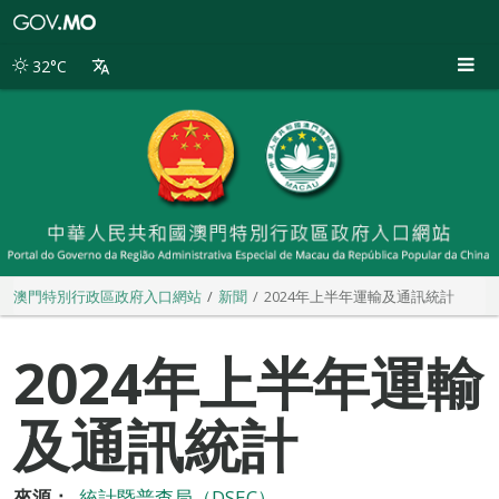
澳
門
特
32°C
別
行
政
區
政
府
入
口
網
站
澳門特別行政區政府入口網站
新聞
2024年上半年運輸及通訊統計
2024年上半年運輸
及通訊統計
來源：
統計暨普查局（DSEC）