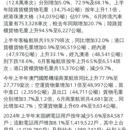
（12.8萬車次）分別增加5.0%、72.9%及68.1%。上半
年陸路貨櫃貨物毛重（34,754公噸）按年上升1.1倍，
經港珠澳大橋（34,039公噸）佔97.9%。6月跨境汽車
流量有753,328車次，較去年同期增加20.7%；陸路貨
櫃貨物毛重上升94.5%至6,227公噸。
上半年客輪航班共39,979班次，同比增加32.0%；港口
貨櫃貨物毛重增加0.9%至96,519公噸，經內港
（47,978公噸）上升33.1%，經九澳港（48,541公噸）
則下跌18.6%。6月客輪航班按年上升6.5%至6,514班
次；港口貨櫃貨物毛重共15,376公噸，減少9.7%。
今年上半年澳門國際機場商業航班同比上升77.9%至
27,779架次；空運貨物量增加1.1倍至48,997公噸，當
中進口（2,359公噸）及出口（44,711公噸）貨物毛重
分別增加3.7%及1.2倍。6月商業航班共4,681架次，同
比增加42.7%；空運貨物量上升69.4%至9,634公噸。
2024年上半年末固網電話用戶按年減少5.6%至84,587
戶；流動電話用戶增加8.1%至1,419,522戶，其中上台
用戶（1,029,780戶）及預付卡（389,742戶）分別上升