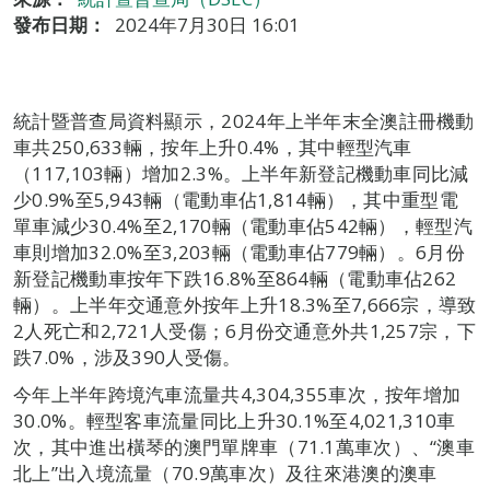
發布日期：
2024年7月30日 16:01
統計暨普查局資料顯示，2024年上半年末全澳註冊機動
車共250,633輛，按年上升0.4%，其中輕型汽車
（117,103輛）增加2.3%。上半年新登記機動車同比減
少0.9%至5,943輛（電動車佔1,814輛），其中重型電
單車減少30.4%至2,170輛（電動車佔542輛），輕型汽
車則增加32.0%至3,203輛（電動車佔779輛）。6月份
新登記機動車按年下跌16.8%至864輛（電動車佔262
輛）。上半年交通意外按年上升18.3%至7,666宗，導致
2人死亡和2,721人受傷；6月份交通意外共1,257宗，下
跌7.0%，涉及390人受傷。
今年上半年跨境汽車流量共4,304,355車次，按年增加
30.0%。輕型客車流量同比上升30.1%至4,021,310車
次，其中進出橫琴的澳門單牌車（71.1萬車次）、“澳車
北上”出入境流量（70.9萬車次）及往來港澳的澳車